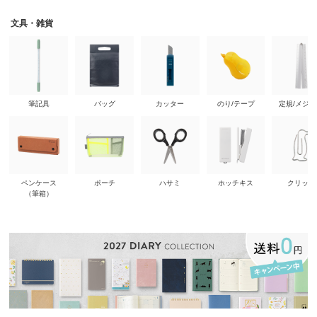
文具・雑貨
筆記具
バッグ
カッター
のり/テープ
定規/メジ
ペンケース
ポーチ
ハサミ
ホッチキス
クリップ
（筆箱）