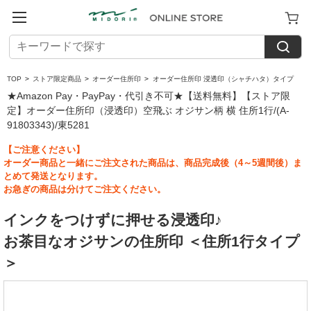
TOP
>
ストア限定商品
>
オーダー住所印
>
オーダー住所印 浸透印（シャチハタ）タイプ
★Amazon Pay・PayPay・代引き不可★【送料無料】【ストア限
定】オーダー住所印（浸透印）空飛ぶ オジサン柄 横 住所1行/(A-
91803343)/東5281
【ご注意ください】
オーダー商品と一緒にご注文された商品は、商品完成後（4～5週間後）ま
とめて発送となります。
お急ぎの商品は分けてご注文ください。
インクをつけずに押せる浸透印♪
お茶目なオジサンの住所印 ＜住所1行タイプ
＞