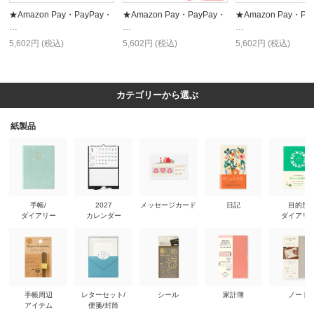
★Amazon Pay・PayPay・
★Amazon Pay・PayPay・
★Amazon Pay・Pa
…
…
…
5,602円 (税込)
5,602円 (税込)
5,602円 (税込)
カテゴリーから選ぶ
紙製品
手帳/
2027
メッセージカード
日記
目的別
ダイアリー
カレンダー
ダイアリ
手帳周辺
レターセット/
シール
家計簿
ノート
アイテム
便箋/封筒