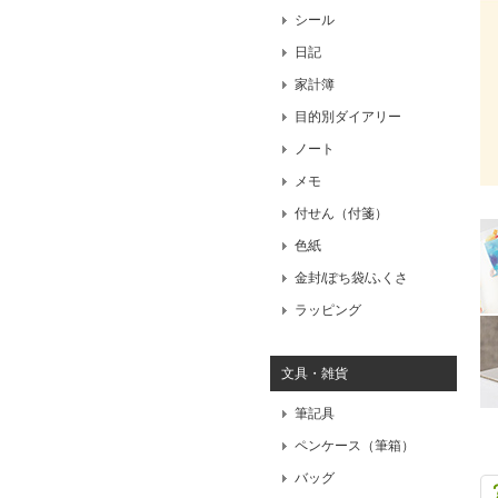
シール
日記
家計簿
目的別ダイアリー
ノート
メモ
付せん（付箋）
色紙
金封/ぽち袋/ふくさ
ラッピング
文具・雑貨
筆記具
ペンケース（筆箱）
バッグ