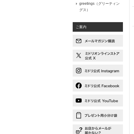
greetings（グリーティン
グス）
ご案内