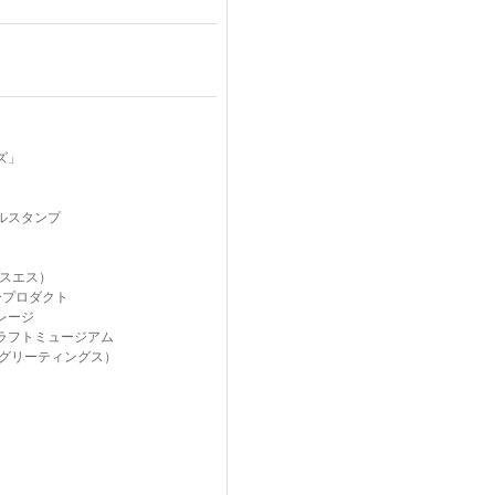
ズ」
ルスタンプ
クスエス）
ープロダクト
レージ
ラフトミュージアム
gs（グリーティングス）