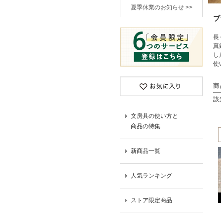
夏季休業のお知らせ >>
ブ
長
真
し
使
商
該
文房具の使い方と
商品の特集
新商品一覧
人気ランキング
ストア限定商品