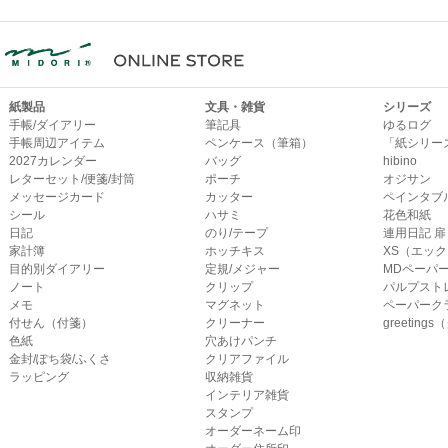
紙製品
文具・雑貨
シリーズ
手帳/ダイアリー
筆記具
ゆるログ
手帳周辺アイテム
ペンケース（筆箱）
「紙シリー
2027カレンダー
バッグ
hibino
レターセット/便箋/封筒
ポーチ
オジサン
メッセージカード
カッター
ペインタブ
シール
ハサミ
花色和紙
日記
のり/テープ
連用日記 扉
家計簿
ホッチキス
XS（エッ
目的別ダイアリー
定規/メジャー
MDペーパ
ノート
クリップ
パルプスト
メモ
マグネット
ペーパーク
付せん（付箋）
クリーナー
greetin
色紙
穴あけパンチ
金封/ぽち袋/ふくさ
クリアファイル
ラッピング
収納雑貨
インテリア雑貨
スタンプ
オーダーネーム印