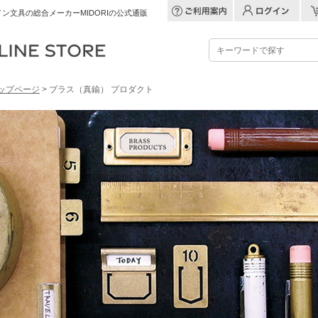
ン文具の総合メーカーMIDORIの公式通販
ップページ
> ブラス（真鍮） プロダクト