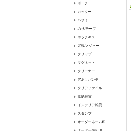
ポーチ
カッター
ハサミ
のり/テープ
ホッチキス
定規/メジャー
クリップ
マグネット
クリーナー
穴あけパンチ
クリアファイル
収納雑貨
インテリア雑貨
スタンプ
オーダーネーム印
オーダー住所印