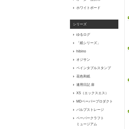
ホワイトボード
シリーズ
ゆるログ
「紙シリーズ」
hibino
オジサン
ペインタブルスタンプ
花色和紙
連用日記 扉
XS（エックスエス）
MDペーパープロダクト
パルプストレージ
ペーパークラフト
ミュージアム