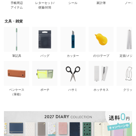
手帳周辺
レターセット/
シール
家計簿
ノート
アイテム
便箋/封筒
文具・雑貨
筆記具
バッグ
カッター
のり/テープ
定規/メジ
ペンケース
ポーチ
ハサミ
ホッチキス
クリップ
（筆箱）