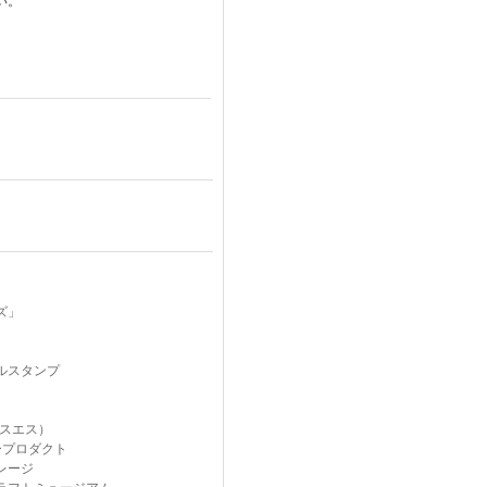
い。
ズ」
ルスタンプ
クスエス）
ープロダクト
レージ