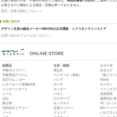
お届け商品の不良・不備等が発生した場合は、
商品到着後7日以内
にご連絡くださ
お客さまのご都合による返品・交換は承っておりません。
返品・交換 詳細はこちら＞＞
デザイン文具の総合メーカーMIDORIの公式通販 ミドリオンラインストア
お問い合わせフォームはこちら＞＞
紙製品
文具・雑貨
シリーズ
手帳/ダイアリー
筆記具
ゆるログ
手帳周辺アイテム
ペンケース（筆箱）
「紙シリー
2027カレンダー
バッグ
hibino
レターセット/便箋/封筒
ポーチ
オジサン
メッセージカード
カッター
ペインタブ
シール
ハサミ
花色和紙
日記
のり/テープ
連用日記 扉
家計簿
ホッチキス
XS（エッ
目的別ダイアリー
定規/メジャー
MDペーパ
ノート
クリップ
パルプスト