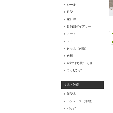
シール
日記
家計簿
目的別ダイアリー
ノート
メモ
付せん（付箋）
色紙
金封/ぽち袋/ふくさ
ラッピング
文具・雑貨
筆記具
ペンケース（筆箱）
バッグ