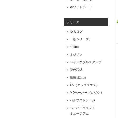
ホワイトボード
シリーズ
ゆるログ
「紙シリーズ」
hibino
オジサン
ペインタブルスタンプ
花色和紙
連用日記 扉
XS（エックスエス）
MDペーパープロダクト
パルプストレージ
ペーパークラフト
ミュージアム