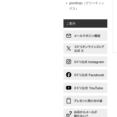
greetings（グリーティン
グス）
ご案内