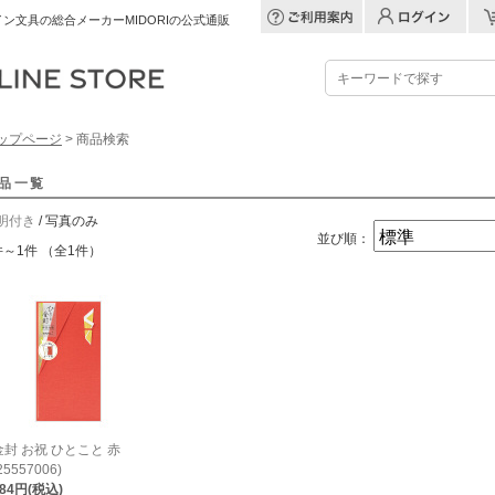
ン文具の総合メーカーMIDORIの公式通販
ップページ
> 商品検索
品一覧
明付き
/ 写真のみ
並び順：
件～1件 （全1件）
金封 お祝 ひとこと 赤
25557006)
484円(税込)