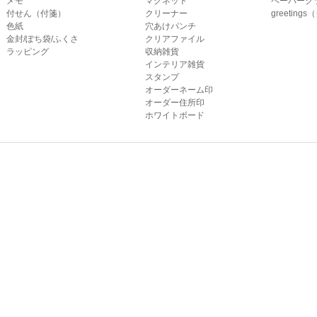
メモ
マグネット
ペーパーク
付せん（付箋）
クリーナー
greetin
色紙
穴あけパンチ
金封/ぽち袋/ふくさ
クリアファイル
ラッピング
収納雑貨
インテリア雑貨
スタンプ
オーダーネーム印
オーダー住所印
ホワイトボード