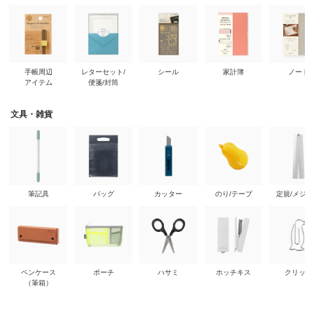
手帳周辺
レターセット/
シール
家計簿
ノート
アイテム
便箋/封筒
文具・雑貨
筆記具
バッグ
カッター
のり/テープ
定規/メジ
ペンケース
ポーチ
ハサミ
ホッチキス
クリップ
（筆箱）