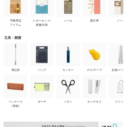
手帳周辺
レターセット/
シール
家計簿
ノート
アイテム
便箋/封筒
文具・雑貨
筆記具
バッグ
カッター
のり/テープ
定規/メジ
ペンケース
ポーチ
ハサミ
ホッチキス
クリップ
（筆箱）