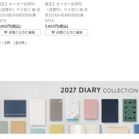
限定】オーダー住所印
限定】オーダー住所印
（浸透印）マス切り 縦 住
（浸透印）マス切り 縦 住
2行/(B-91803350)/東
所1行/(A-91803350)/東
274
5274
,602円(税込)
5,602円(税込)
件～2件 （全2件）