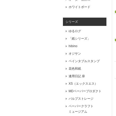
ホワイトボード
シリーズ
ゆるログ
「紙シリーズ」
hibino
オジサン
ペインタブルスタンプ
花色和紙
連用日記 扉
XS（エックスエス）
MDペーパープロダクト
パルプストレージ
ペーパークラフト
ミュージアム