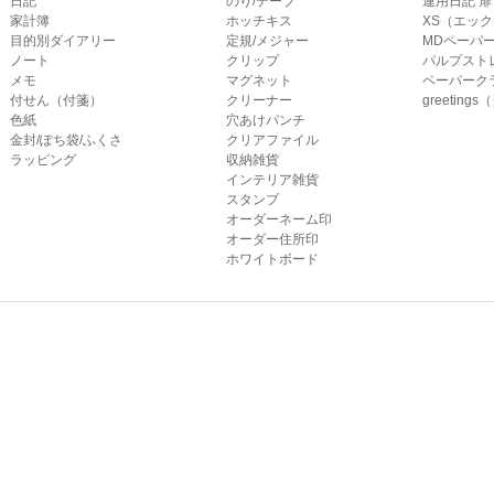
日記
のり/テープ
連用日記 扉
家計簿
ホッチキス
XS（エッ
目的別ダイアリー
定規/メジャー
MDペーパ
ノート
クリップ
パルプスト
メモ
マグネット
ペーパーク
付せん（付箋）
クリーナー
greetin
色紙
穴あけパンチ
金封/ぽち袋/ふくさ
クリアファイル
ラッピング
収納雑貨
インテリア雑貨
スタンプ
オーダーネーム印
オーダー住所印
ホワイトボード