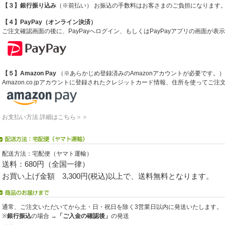
【３】銀行振り込み
（※前払い） お振込の手数料はお客さまのご負担になります
【４】PayPay（オンライン決済）
ご注文確認画面の後に、PayPayへログイン、もしくはPayPayアプリの画面が
【５】Amazon Pay
（※あらかじめ登録済みのAmazonアカウントが必要です。）
Amazon.co.jpアカウントに登録されたクレジットカード情報、住所を使ってご
お支払い方法 詳細はこちら＞＞
配送方法：宅配便（ヤマト運輸）
送料：680円（全国一律）
お買い上げ金額 3,300円(税込)以上で、送料無料となります。
通常、ご注文いただいてから土・日・祝日を除く3営業日以内に発送いたします。
※
銀行振込
の場合 →
「ご入金の確認後」
の発送