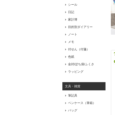
シール
日記
家計簿
目的別ダイアリー
ノート
メモ
付せん（付箋）
色紙
金封/ぽち袋/ふくさ
ラッピング
文具・雑貨
筆記具
ペンケース（筆箱）
バッグ