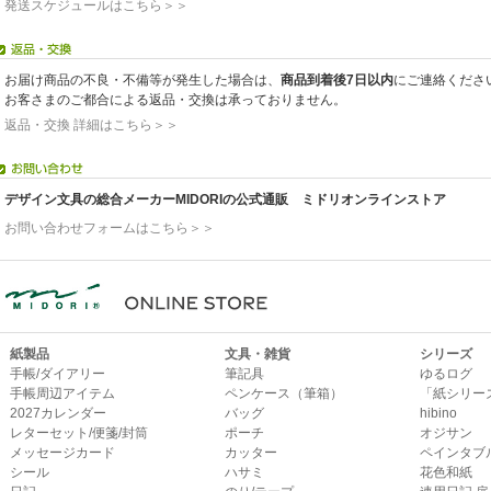
発送スケジュールはこちら＞＞
お届け商品の不良・不備等が発生した場合は、
商品到着後7日以内
にご連絡くださ
お客さまのご都合による返品・交換は承っておりません。
返品・交換 詳細はこちら＞＞
デザイン文具の総合メーカーMIDORIの公式通販 ミドリオンラインストア
お問い合わせフォームはこちら＞＞
紙製品
文具・雑貨
シリーズ
手帳/ダイアリー
筆記具
ゆるログ
手帳周辺アイテム
ペンケース（筆箱）
「紙シリー
2027カレンダー
バッグ
hibino
レターセット/便箋/封筒
ポーチ
オジサン
メッセージカード
カッター
ペインタブ
シール
ハサミ
花色和紙