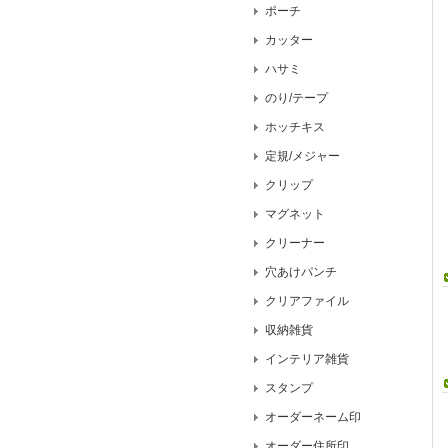
ポーチ
カッター
ハサミ
のり/テープ
ホッチキス
定規/メジャー
クリップ
マグネット
クリーナー
穴あけパンチ
クリアファイル
収納雑貨
インテリア雑貨
スタンプ
オーダーネーム印
オーダー住所印