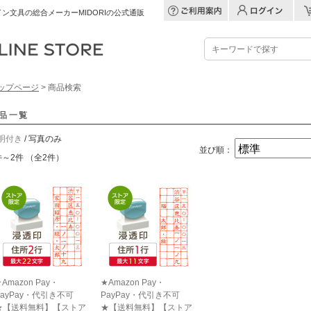
ン文具の総合メーカーMIDORIの公式通販
ップページ
> 商品検索
品一覧
明付き
/ 写真のみ
並び順：
件～2件 （全2件）
Amazon Pay・
★Amazon Pay・
PayPay・代引き不可
PayPay・代引き不可
★【送料無料】【ストア
★【送料無料】【ストア