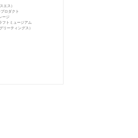
クスエス）
ープロダクト
レージ
ラフトミュージアム
gs（グリーティングス）