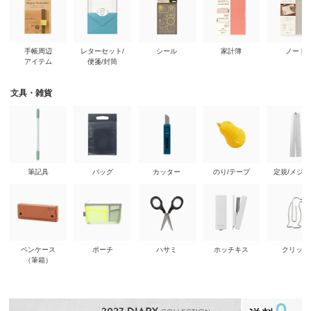
手帳周辺
レターセット/
シール
家計簿
ノート
アイテム
便箋/封筒
文具・雑貨
筆記具
バッグ
カッター
のり/テープ
定規/メジ
ペンケース
ポーチ
ハサミ
ホッチキス
クリップ
（筆箱）