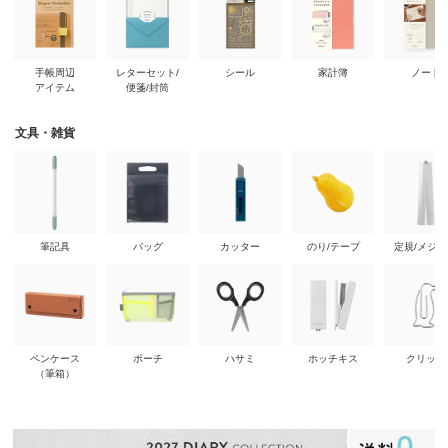
手帳周辺
レターセット/
シール
家計簿
ノート
アイテム
便箋/封筒
文具・雑貨
筆記具
バッグ
カッター
のり/テープ
定規/メジ
ペンケース
ポーチ
ハサミ
ホッチキス
クリップ
（筆箱）