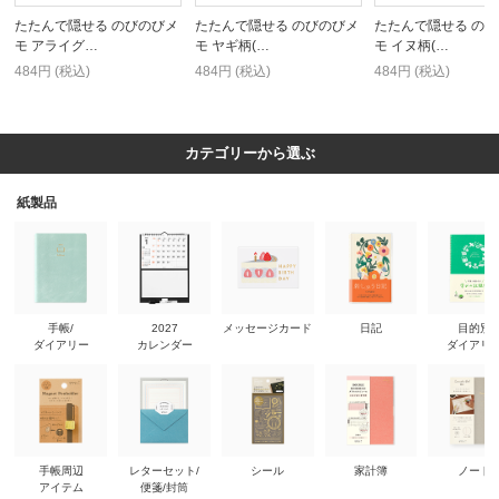
たたんで隠せる のびのびメ
たたんで隠せる のびのびメ
たたんで隠せる の
モ アライグ…
モ ヤギ柄(…
モ イヌ柄(…
484円 (税込)
484円 (税込)
484円 (税込)
カテゴリーから選ぶ
紙製品
手帳/
2027
メッセージカード
日記
目的別
ダイアリー
カレンダー
ダイアリ
手帳周辺
レターセット/
シール
家計簿
ノート
アイテム
便箋/封筒