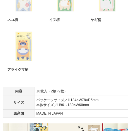
ネコ柄
イヌ柄
ヤギ柄
アライグマ柄
内容
18枚入（2柄×9枚）
パッケージサイズ／H134×W78×D5mm
サイズ
本体サイズ／H96～180×W60mm
原産国
MADE IN JAPAN