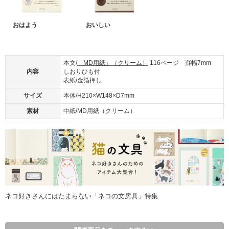
おはよう
おいしい
本文/
「MD用紙」（クリーム）
116ページ 罫幅7mm
内容
しおりひも付
表紙/金箔押し
サイズ
本体/H210×W148×D7mm
素材
中紙/MD用紙（クリーム）
ネコ好きさんにはたまらない「ネコの文房具」特集