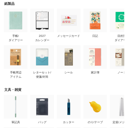
紙製品
手帳/
2027
メッセージカード
日記
目的別
ダイアリー
カレンダー
ダイアリ
手帳周辺
レターセット/
シール
家計簿
ノート
アイテム
便箋/封筒
文具・雑貨
筆記具
バッグ
カッター
のり/テープ
定規/メジ