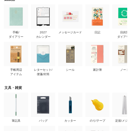
手帳/
2027
メッセージカード
日記
目的別
ダイアリー
カレンダー
ダイアリ
手帳周辺
レターセット/
シール
家計簿
ノート
アイテム
便箋/封筒
文具・雑貨
筆記具
バッグ
カッター
のり/テープ
定規/メジ