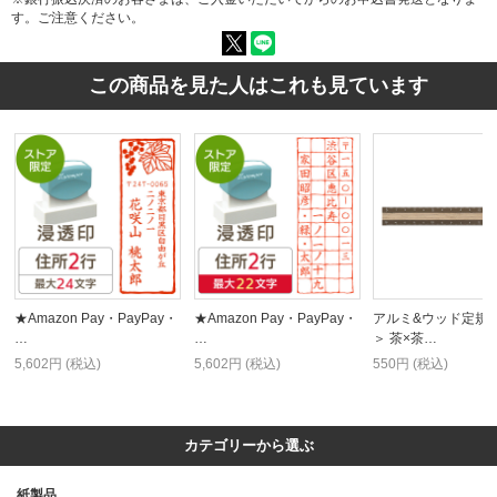
す。ご注意ください。
この商品を見た人はこれも見ています
★Amazon Pay・PayPay・
★Amazon Pay・PayPay・
アルミ&ウッド定規＜
…
…
＞ 茶×茶…
5,602円 (税込)
5,602円 (税込)
550円 (税込)
カテゴリーから選ぶ
紙製品