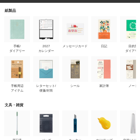
紙製品
手帳/
2027
メッセージカード
日記
目的別
ダイアリー
カレンダー
ダイアリ
手帳周辺
レターセット/
シール
家計簿
ノート
アイテム
便箋/封筒
文具・雑貨