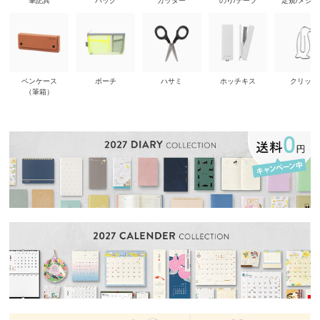
筆記具
バッグ
カッター
のり/テープ
定規/メジ
ペンケース
ポーチ
ハサミ
ホッチキス
クリップ
（筆箱）