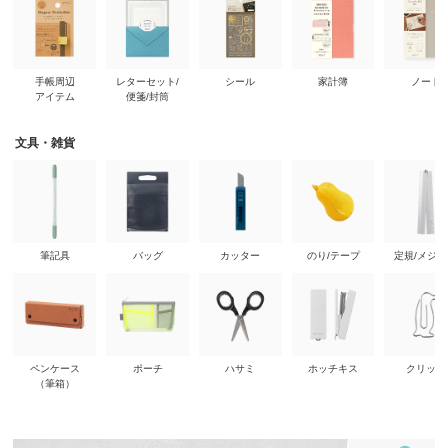
手帳周辺
レターセット/
シール
家計簿
ノート
アイテム
便箋/封筒
文具・雑貨
筆記具
バッグ
カッター
のり/テープ
定規/メジ
ペンケース
ポーチ
ハサミ
ホッチキス
クリップ
（筆箱）