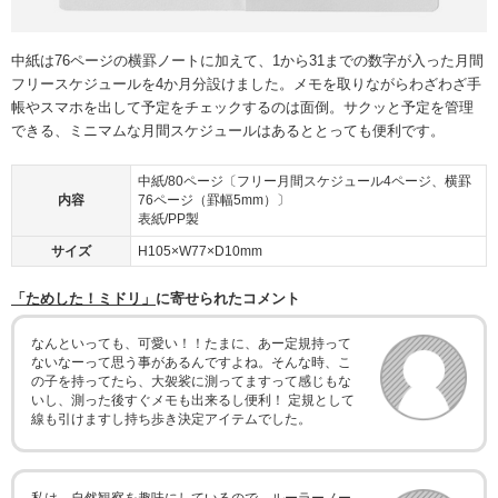
中紙は76ページの横罫ノートに加えて、1から31までの数字が入った月間
フリースケジュールを4か月分設けました。メモを取りながらわざわざ手
帳やスマホを出して予定をチェックするのは面倒。サクッと予定を管理
できる、ミニマムな月間スケジュールはあるととっても便利です。
中紙/80ページ〔フリー月間スケジュール4ページ、横罫
内容
76ページ（罫幅5mm）〕
表紙/PP製
サイズ
H105×W77×D10mm
「ためした！ミドリ」
に寄せられたコメント
なんといっても、可愛い！！たまに、あー定規持って
ないなーって思う事があるんですよね。そんな時、こ
の子を持ってたら、大袈裟に測ってますって感じもな
いし、測った後すぐメモも出来るし便利！ 定規として
線も引けますし持ち歩き決定アイテムでした。