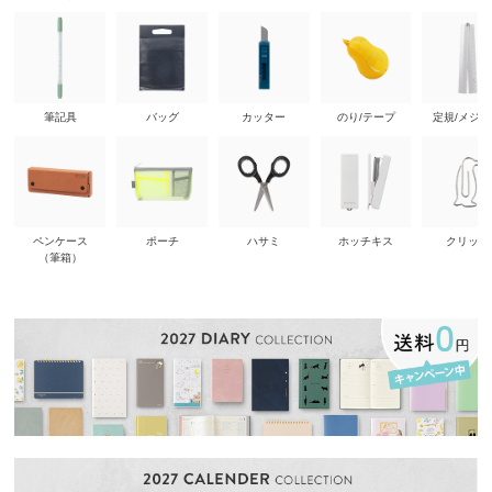
筆記具
バッグ
カッター
のり/テープ
定規/メジ
ペンケース
ポーチ
ハサミ
ホッチキス
クリップ
（筆箱）