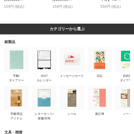
154円 (税込)
154円 (税込)
550円 (税込)
カテゴリーから選ぶ
紙製品
手帳/
2027
メッセージカード
日記
目的別
ダイアリー
カレンダー
ダイアリ
手帳周辺
レターセット/
シール
家計簿
ノート
アイテム
便箋/封筒
文具・雑貨