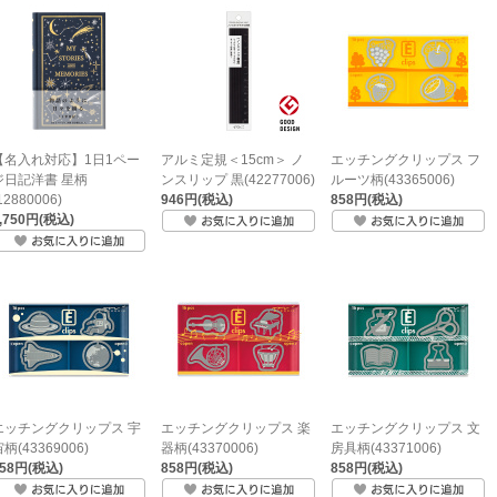
【名入れ対応】1日1ペー
アルミ定規＜15cm＞ ノ
エッチングクリップス フ
ジ日記洋書 星柄
ンスリップ 黒(42277006)
ルーツ柄(43365006)
12880006)
946円(税込)
858円(税込)
,750円(税込)
エッチングクリップス 宇
エッチングクリップス 楽
エッチングクリップス 文
柄(43369006)
器柄(43370006)
房具柄(43371006)
858円(税込)
858円(税込)
858円(税込)