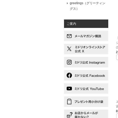
greetings（グリーティン
グス）
ご案内
(
2
宙