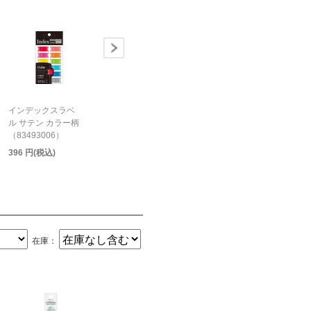
インデックスラベ
ル サテン カラー柄
（83493006）
396 円(税込)
在庫：