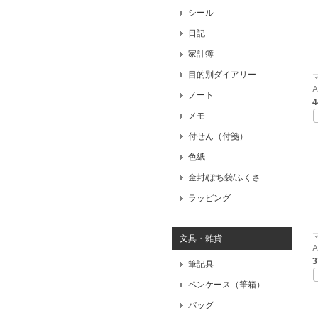
シール
日記
家計簿
目的別ダイアリー
A
ノート
メモ
付せん（付箋）
色紙
金封/ぽち袋/ふくさ
ラッピング
文具・雑貨
A
筆記具
ペンケース（筆箱）
バッグ