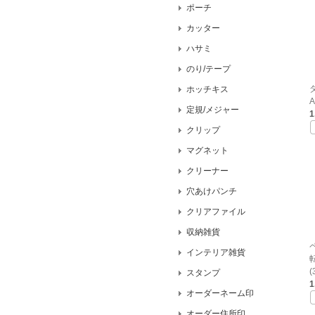
ポーチ
カッター
ハサミ
のり/テープ
ホッチキス
A
定規/メジャー
1
クリップ
マグネット
クリーナー
穴あけパンチ
クリアファイル
収納雑貨
インテリア雑貨
(
スタンプ
1
オーダーネーム印
オーダー住所印