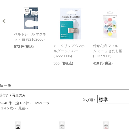
ベルトシール マグネ
ット 白 (82162006)
ミニクリップペンホ
付せん紙 フィル
572 円(税込)
ルダー シルバー
ム ミニ ふきだし柄
(82220006)
(11377006)
506 円(税込)
418 円(税込)
品一覧
明付き
/ 写真のみ
並び順：
件～40件 （全185件） 1/5ページ
2
3
4
5
次へ
最後へ