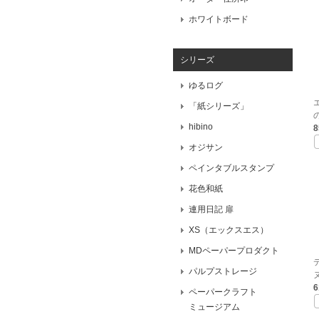
ホワイトボード
シリーズ
ゆるログ
「紙シリーズ」
の
hibino
オジサン
ペインタブルスタンプ
花色和紙
連用日記 扉
XS（エックスエス）
MDペーパープロダクト
パルプストレージ
ヌ
ペーパークラフト
ミュージアム