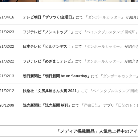
21/04/16
テレビ朝日「ザワつく!金曜日」
にて 『
ダンボールカッター
』 が紹
21/02/23
フジテレビ「ノンストップ！」
にて 『
ペインタブルスタンプ 回転印
21/02/22
日本テレビ「ヒルナンデス！」
にて 『
ダンボールカッター
』 が紹介
21/02/22
フジテレビ「めざましテレビ」
にて 『
ダンボールカッター
』 が紹介
21/02/13
朝日新聞社「朝日新聞 be on Saturday」
にて 『
ダンボールカッター
21/02/12
扶桑社「文房具屋さん大賞 2021」
にて 『
ペインタブルスタンプ 回転
20/12/09
読売新聞社「読売新聞 朝刊」
にて 『
洋書日記
』 アプリ『
日記のもく
「メディア掲載商品」人気急上昇中のアイ