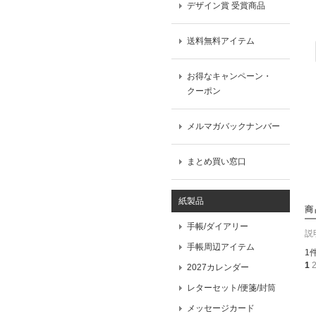
デザイン賞 受賞商品
送料無料アイテム
お得なキャンペーン・
クーポン
メルマガバックナンバー
まとめ買い窓口
紙製品
商
手帳/ダイアリー
説
手帳周辺アイテム
1
1
2027カレンダー
レターセット/便箋/封筒
メッセージカード