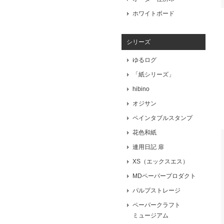
ホワイトボード
シリーズ
ゆるログ
「紙シリーズ」
hibino
オジサン
ペインタブルスタンプ
花色和紙
連用日記 扉
XS（エックスエス）
MDペーパープロダクト
パルプストレージ
ペーパークラフト
ミュージアム