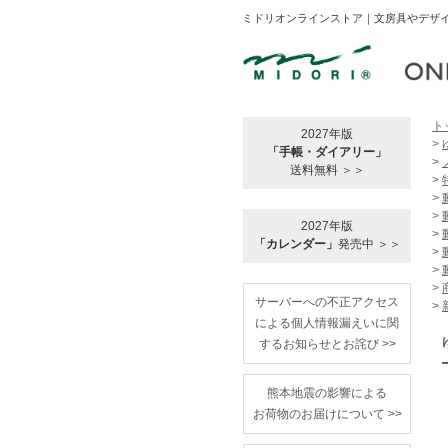
ミドリオンラインストア｜文房具やデザイ
ト
2027年版
>
「手帳・ダイアリー」
>
送料無料 ＞＞
>
>
>
2027年版
>
「カレンダー」
発売中 ＞＞
>
>
>
サーバーへの不正アクセス
>
による個人情報漏えいに関
するお知らせとお詫び >>
熊本地震の影響による
お荷物のお届けについて >>