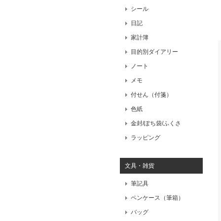
シール
日記
家計簿
目的別ダイアリー
ノート
メモ
付せん（付箋）
色紙
金封/ぽち袋/ふくさ
ラッピング
文具・雑貨
筆記具
ペンケース（筆箱）
バッグ