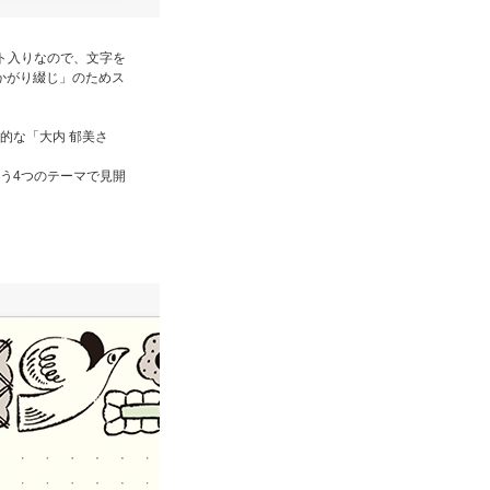
ト入りなので、文字を
かがり綴じ」のためス
的な「大内 郁美さ
う4つのテーマで見開