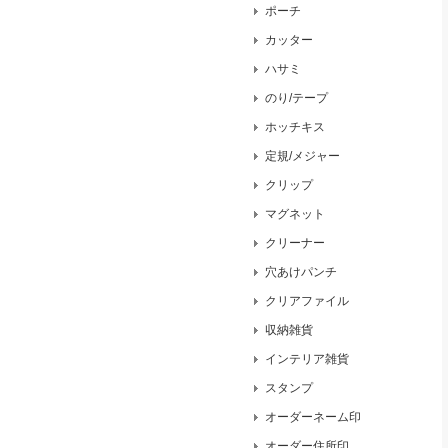
ポーチ
カッター
ハサミ
のり/テープ
ホッチキス
定規/メジャー
クリップ
マグネット
クリーナー
穴あけパンチ
クリアファイル
収納雑貨
インテリア雑貨
スタンプ
オーダーネーム印
オーダー住所印