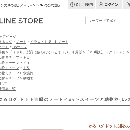
ン文具の総合メーカーMIDORIの公式通販
ップページ
ゆるログ
>
ノート
>
イラストを楽しむノート
ノート
>
B6サイズ
特集
>
「ミドリ」製品に使われているオリジナル用紙
>
「MD用紙」（クリーム）
>
動物モチーフ
>
ネコ
動物モチーフ
>
イヌ
動物モチーフ
>
トリ
動物モチーフ
>
水族館
動物モチーフ
>
動物園
商品*
新商品一覧
ゆるログ ドット方眼のノート＜B6＞スイーツと動物柄(1539
ゆるログ ドット方眼の