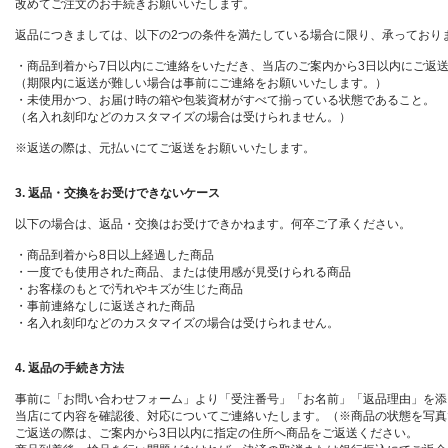
改めてご注文のお手続きお願いいたします。
返品につきましては、以下の2つの条件を満たしている場合に限り、承っており
・商品到着から7日以内にご連絡をいただき、当店のご案内から3日以内にご返
（期限内に返送が難しい場合は事前にご連絡をお願いいたします。）
・未使用かつ、お届け時の箱や包装資材がすべて揃っている状態であること。
（名入れ刻印などのカスタマイズの場合は受けられません。）
※返送の際は、元払いにてご返送をお願いいたします。
3. 返品・交換をお受けできないケース
以下の場合は、返品・交換はお受けできかねます。何卒ご了承ください。
・商品到着から8日以上経過した商品
・一度でも使用された商品、または使用感が見受けられる商品
・お客様のもとで汚れやキズが生じた商品
・事前連絡なしに返送された商品
・名入れ刻印などのカスタマイズの場合は受けられません。
4. 返品の手続き方法
事前に「お問い合わせフォーム」より「受注番号」「お名前」「返品理由」を添
当店にて内容を確認後、対応についてご連絡いたします。（※商品の状態を写真
ご返送の際は、ご案内から3日以内に指定の住所へ商品をご返送ください。