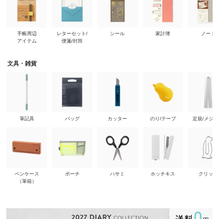
手帳周辺
レターセット/
シール
家計簿
ノート
アイテム
便箋/封筒
文具・雑貨
筆記具
バッグ
カッター
のり/テープ
定規/メジ
ペンケース
ポーチ
ハサミ
ホッチキス
クリップ
（筆箱）