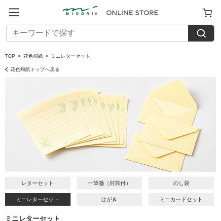
TOP
>
花色和紙
>
ミニレターセット
花色和紙トップへ戻る
レターセット
一筆箋（封筒付）
のし袋
ミニレターセット
はがき
ミニカードセット
ミニレターセット