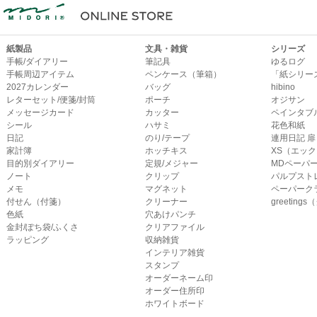
紙製品
文具・雑貨
シリーズ
手帳/ダイアリー
筆記具
ゆるログ
手帳周辺アイテム
ペンケース（筆箱）
「紙シリー
2027カレンダー
バッグ
hibino
レターセット/便箋/封筒
ポーチ
オジサン
メッセージカード
カッター
ペインタブ
シール
ハサミ
花色和紙
日記
のり/テープ
連用日記 扉
家計簿
ホッチキス
XS（エッ
目的別ダイアリー
定規/メジャー
MDペーパ
ノート
クリップ
パルプスト
メモ
マグネット
ペーパーク
付せん（付箋）
クリーナー
greetin
色紙
穴あけパンチ
金封/ぽち袋/ふくさ
クリアファイル
ラッピング
収納雑貨
インテリア雑貨
スタンプ
オーダーネーム印
オーダー住所印
ホワイトボード