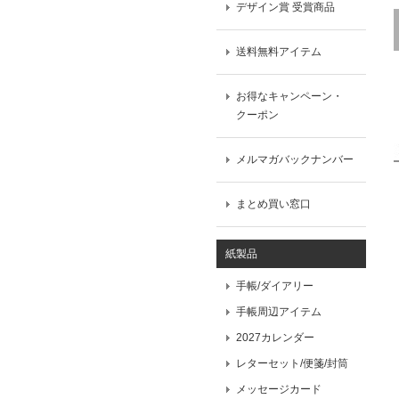
デザイン賞 受賞商品
送料無料アイテム
お得なキャンペーン・
クーポン
メルマガバックナンバー
まとめ買い窓口
紙製品
手帳/ダイアリー
手帳周辺アイテム
2027カレンダー
レターセット/便箋/封筒
メッセージカード