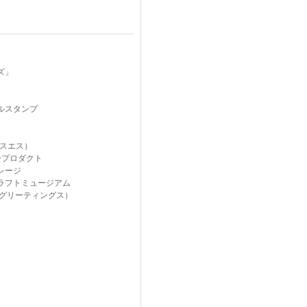
ズ」
ルスタンプ
クスエス）
ープロダクト
レージ
ラフトミュージアム
gs（グリーティングス）