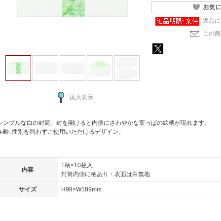
返品に
この商
拡大表示
シンプルな白の封筒。封を開けると内側にさわやかな葉っぱの絵柄が現れます。
年齢､性別を問わずご使用いただけるデザイン。
1柄×10枚入
内容
封筒内側に柄あり・表面は白無地
サイズ
H98×W189mm