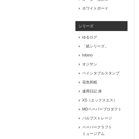
ホワイトボード
シリーズ
ゆるログ
「紙シリーズ」
hibino
オジサン
ペインタブルスタンプ
花色和紙
連用日記 扉
XS（エックスエス）
MDペーパープロダクト
パルプストレージ
ペーパークラフト
ミュージアム