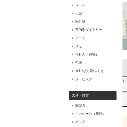
シール
日記
家計簿
目的別ダイアリー
ノート
メモ
付せん（付箋）
色紙
金封/ぽち袋/ふくさ
ラッピング
文具・雑貨
筆記具
ペンケース（筆箱）
バッグ