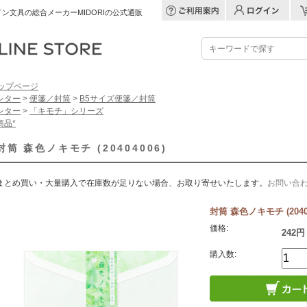
ン文具の総合メーカーMIDORIの公式通販
ップページ
レター
>
便箋／封筒
>
B5サイズ便箋／封筒
レター
>
「キモチ」シリーズ
商品*
封筒 森色ノキモチ (20404006)
まとめ買い・大量購入で在庫数が足りない場合、お取り寄せいたします。
お問い合
封筒 森色ノキモチ (20404
価格:
242円
購入数: