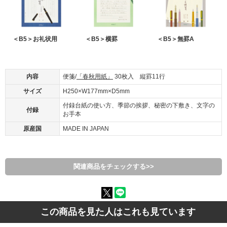
＜B5＞お礼状用
＜B5＞横罫
＜B5＞無罫A
内容
便箋/
「春秋用紙」
30枚入 縦罫11行
サイズ
H250×W177mm×D5mm
付録台紙の使い方、季節の挨拶、秘密の下敷き、文字の
付録
お手本
原産国
MADE IN JAPAN
関連商品をチェックする>>
この商品を見た人はこれも見ています