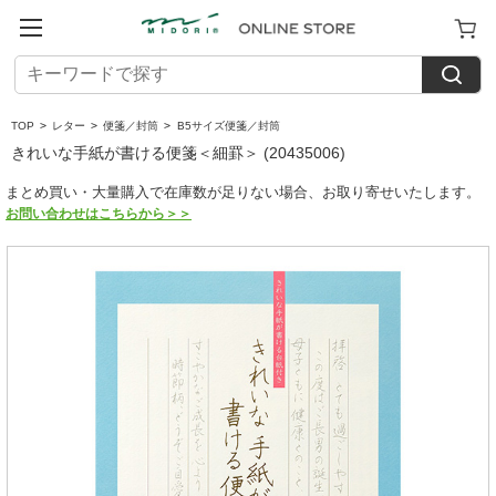
TOP
>
レター
>
便箋／封筒
>
B5サイズ便箋／封筒
きれいな手紙が書ける便箋＜細罫＞ (20435006)
まとめ買い・大量購入で在庫数が足りない場合、お取り寄せいたします。
お問い合わせはこちらから＞＞