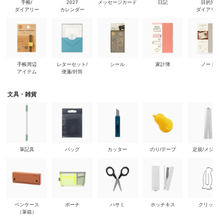
手帳/
2027
メッセージカード
日記
目的別
ダイアリー
カレンダー
ダイアリ
手帳周辺
レターセット/
シール
家計簿
ノート
アイテム
便箋/封筒
文具・雑貨
筆記具
バッグ
カッター
のり/テープ
定規/メジ
ペンケース
ポーチ
ハサミ
ホッチキス
クリップ
（筆箱）