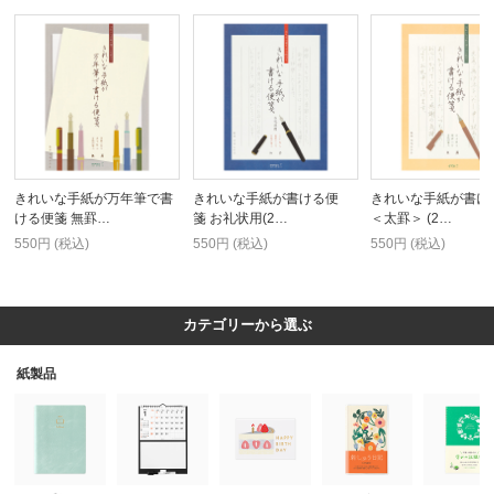
きれいな手紙が万年筆で書
きれいな手紙が書ける便
きれいな手紙が書け
ける便箋 無罫…
箋 お礼状用(2…
＜太罫＞ (2…
550円 (税込)
550円 (税込)
550円 (税込)
カテゴリーから選ぶ
紙製品