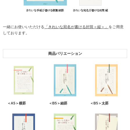
一緒にお使いいただける
「きれいな宛名が書ける封筒＜縦＞」
をご用意
しております。
商品バリエーション
＜A5＞横罫
＜B5＞細罫
＜B5＞太罫