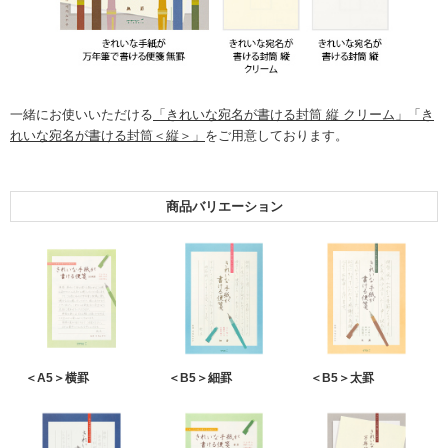
一緒にお使いいただける
「きれいな宛名が書ける封筒 縦 クリーム」
「き
れいな宛名が書ける封筒＜縦＞」
をご用意しております。
商品バリエーション
＜A5＞横罫
＜B5＞細罫
＜B5＞太罫