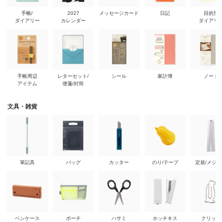
手帳/
2027
メッセージカード
日記
目的別
ダイアリー
カレンダー
ダイアリ
手帳周辺
レターセット/
シール
家計簿
ノート
アイテム
便箋/封筒
文具・雑貨
筆記具
バッグ
カッター
のり/テープ
定規/メジ
ペンケース
ポーチ
ハサミ
ホッチキス
クリップ