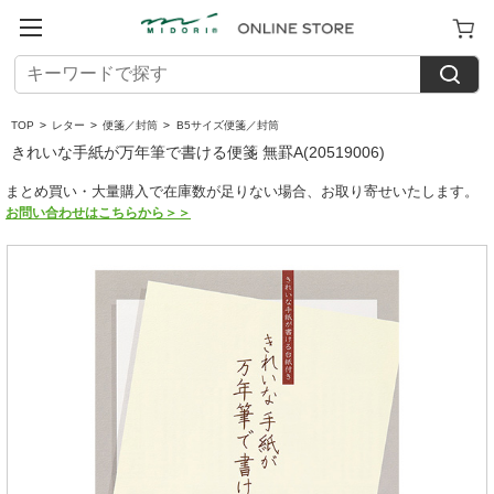
TOP
>
レター
>
便箋／封筒
>
B5サイズ便箋／封筒
きれいな手紙が万年筆で書ける便箋 無罫A(20519006)
まとめ買い・大量購入で在庫数が足りない場合、お取り寄せいたします。
お問い合わせはこちらから＞＞