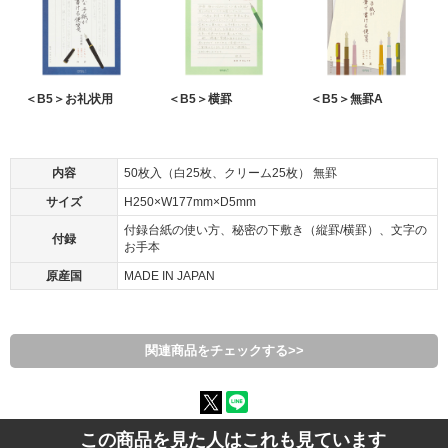
＜B5＞お礼状用
＜B5＞横罫
＜B5＞無罫A
内容
50枚入（白25枚、クリーム25枚） 無罫
サイズ
H250×W177mm×D5mm
付録台紙の使い方、秘密の下敷き（縦罫/横罫）、文字の
付録
お手本
原産国
MADE IN JAPAN
関連商品をチェックする>>
この商品を見た人はこれも見ています