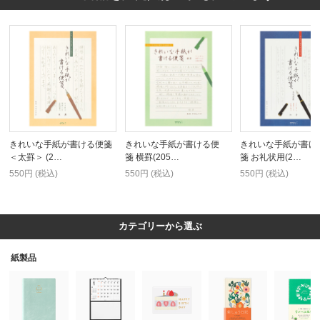
きれいな手紙が書ける便箋
きれいな手紙が書ける便
きれいな手紙が書け
＜太罫＞ (2…
箋 横罫(205…
箋 お礼状用(2…
550円 (税込)
550円 (税込)
550円 (税込)
カテゴリーから選ぶ
紙製品