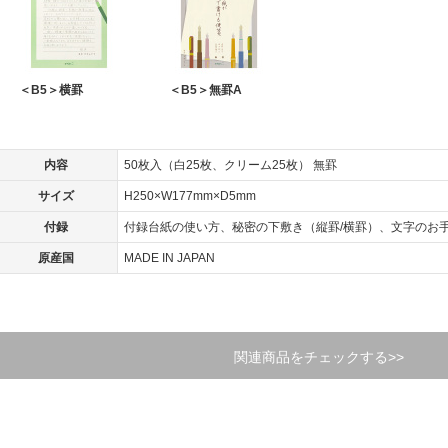
＜B5＞横罫
＜B5＞無罫A
内容
50枚入（白25枚、クリーム25枚） 無罫
サイズ
H250×W177mm×D5mm
付録
付録台紙の使い方、秘密の下敷き（縦罫/横罫）、文字のお
原産国
MADE IN JAPAN
関連商品をチェックする>>