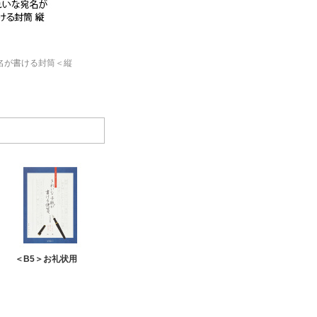
名が書ける封筒＜縦
＜B5＞お礼状用