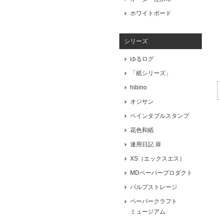
ホワイトボード
シリーズ
ゆるログ
「紙シリーズ」
hibino
オジサン
ペインタブルスタンプ
花色和紙
連用日記 扉
XS（エックスエス）
MDペーパープロダクト
パルプストレージ
ペーパークラフト
ミュージアム