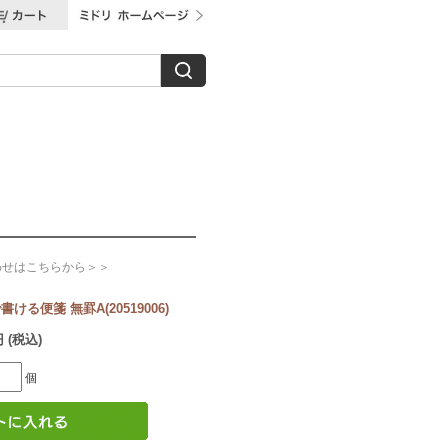
わせはこちらから＞＞
る便箋 無罫A(20519006)
円 (税込)
個