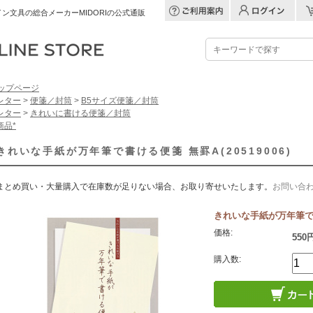
ン文具の総合メーカーMIDORIの公式通販
ップページ
レター
>
便箋／封筒
>
B5サイズ便箋／封筒
レター
>
きれいに書ける便箋／封筒
商品*
きれいな手紙が万年筆で書ける便箋 無罫A(20519006)
まとめ買い・大量購入で在庫数が足りない場合、お取り寄せいたします。
お問い合
きれいな手紙が万年筆で書け
価格:
550
購入数: