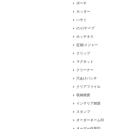
ポーチ
カッター
ハサミ
のり/テープ
ホッチキス
定規/メジャー
クリップ
マグネット
クリーナー
穴あけパンチ
クリアファイル
収納雑貨
インテリア雑貨
スタンプ
オーダーネーム印
オーダー住所印