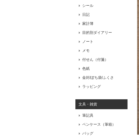
シール
日記
家計簿
目的別ダイアリー
ノート
メモ
付せん（付箋）
色紙
金封/ぽち袋/ふくさ
ラッピング
文具・雑貨
筆記具
ペンケース（筆箱）
バッグ