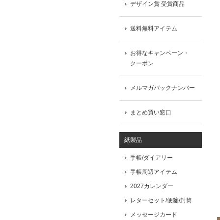
デザイン賞 受賞商品
送料無料アイテム
お得なキャンペーン・
クーポン
メルマガバックナンバー
まとめ買い窓口
紙製品
手帳/ダイアリー
手帳周辺アイテム
2027カレンダー
レターセット/便箋/封筒
メッセージカード