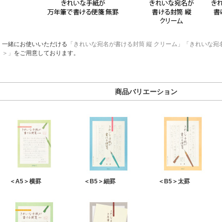
一緒にお使いいただける
「きれいな宛名が書ける封筒 縦 クリーム」
「きれいな宛
＞」
をご用意しております。
商品バリエーション
＜A5＞横罫
＜B5＞細罫
＜B5＞太罫