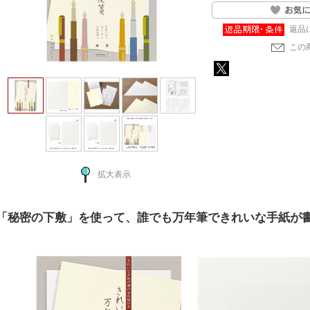
返品
この
拡大表示
「秘密の下敷」を使って、誰でも万年筆できれいな手紙が