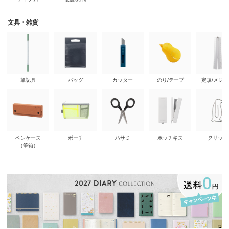
文具・雑貨
筆記具
バッグ
カッター
のり/テープ
定規/メジ
ペンケース
ポーチ
ハサミ
ホッチキス
クリップ
（筆箱）