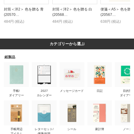
封筒＜洋2＞ 色を贈る 青
封筒＜洋2＞ 色を贈る 白
便箋＜A5＞ 色を贈る
(20570…
(20568…
(20567…
484円 (税込)
484円 (税込)
638円 (税込)
カテゴリーから選ぶ
紙製品
手帳/
2027
メッセージカード
日記
目的別
ダイアリー
カレンダー
ダイアリ
手帳周辺
レターセット/
シール
家計簿
ノート
アイテム
便箋/封筒