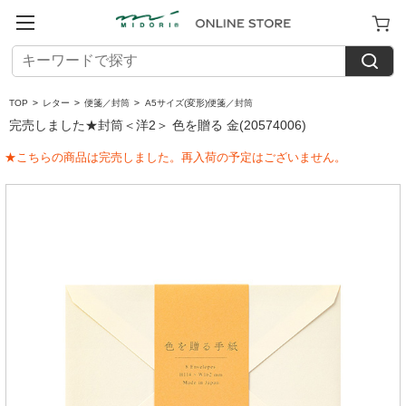
TOP
>
レター
>
便箋／封筒
>
A5サイズ(変形)便箋／封筒
完売しました★封筒＜洋2＞ 色を贈る 金(20574006)
★こちらの商品は完売しました。再入荷の予定はございません。