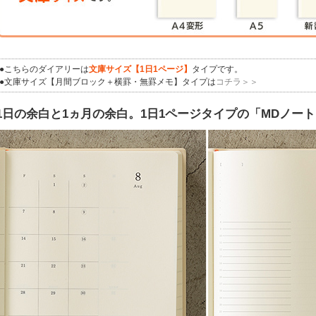
●こちらのダイアリーは
文庫サイズ【1日1ページ】
タイプです。
●文庫サイズ【月間ブロック＋横罫・無罫メモ】タイプは
コチラ＞＞
1日の余白と1ヵ月の余白。1日1ページタイプの「MDノー