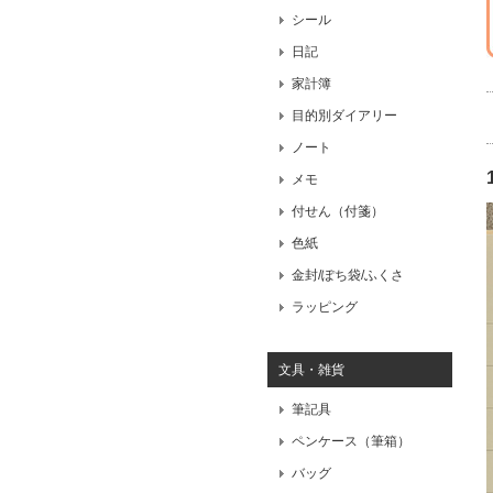
シール
日記
家計簿
目的別ダイアリー
ノート
メモ
付せん（付箋）
色紙
金封/ぽち袋/ふくさ
ラッピング
文具・雑貨
筆記具
ペンケース（筆箱）
バッグ