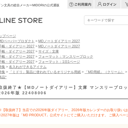
ン文具の総合メーカーMIDORIの公式通販
ップページ
MDペーパープロダクト
>
MDノートダイアリー 2027
手帳・ダイアリー 2027
>
MDノートダイアリー 2027
手帳・ダイアリー 2027
>
サイズ：文庫
手帳・ダイアリー 2027
>
フォーマット：マンスリーブロック
手帳・ダイアリー 2027
>
フォーマット：1日1ページ
特集
>
名入れができるアイテム
特集
>
「ミドリ」製品に使われているオリジナル用紙
>
「MD用紙」（クリーム）
>
商品*
取扱終了★【MDノートダイアリー】文庫 マンスリーブロッ
2026年版 22408006
※【取扱終了】当店での2026年版ダイアリー、2026年版カレンダーのお取り扱い
※2027年版は「MD PRODUCT」公式サイトにてご購入いただけます。 ご購入ペー