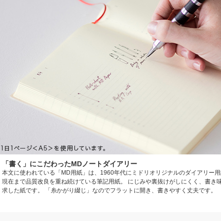
「書く」にこだわったMDノートダイアリー
本文に使われている「MD用紙」は、1960年代にミドリオリジナルのダイアリー
現在まで品質改良を重ね続けている筆記用紙。 にじみや裏抜けがしにくく、書き
求した紙です。 「糸かがり綴じ」なのでフラットに開き、書きやすく丈夫です。