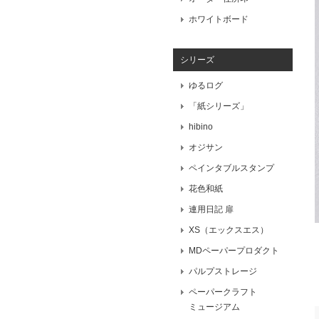
ホワイトボード
シリーズ
ゆるログ
「紙シリーズ」
hibino
オジサン
ペインタブルスタンプ
花色和紙
連用日記 扉
XS（エックスエス）
MDペーパープロダクト
パルプストレージ
ペーパークラフト
ミュージアム