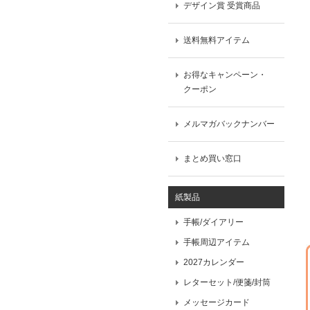
デザイン賞 受賞商品
送料無料アイテム
お得なキャンペーン・
クーポン
メルマガバックナンバー
まとめ買い窓口
紙製品
手帳/ダイアリー
手帳周辺アイテム
2027カレンダー
レターセット/便箋/封筒
メッセージカード