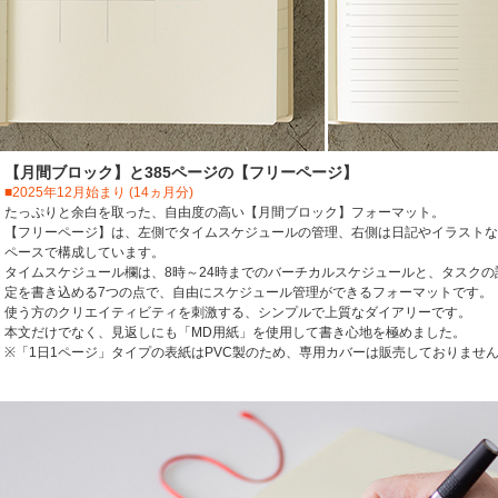
【月間ブロック】と385ページの【フリーページ】
■2025年12月始まり (14ヵ月分)
たっぷりと余白を取った、自由度の高い【月間ブロック】フォーマット。
【フリーページ】は、左側でタイムスケジュールの管理、右側は日記やイラストな
ペースで構成しています。
タイムスケジュール欄は、8時～24時までのバーチカルスケジュールと、タスクの
定を書き込める7つの点で、自由にスケジュール管理ができるフォーマットです。
使う方のクリエイティビティを刺激する、シンプルで上質なダイアリーです。
本文だけでなく、見返しにも「MD用紙」を使用して書き心地を極めました。
※「1日1ページ」タイプの表紙はPVC製のため、専用カバーは販売しておりませ