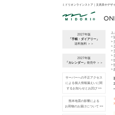
ミドリオンラインストア｜文房具やデザイ
ト
2027年版
>
「手帳・ダイアリー」
>
送料無料 ＞＞
>
>
>
2027年版
>
「カレンダー」
発売中 ＞＞
>
>
サーバーへの不正アクセス
による個人情報漏えいに関
するお知らせとお詫び >>
熊本地震の影響による
お荷物のお届けについて >>