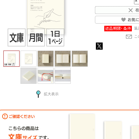
返
こ
拡大表示