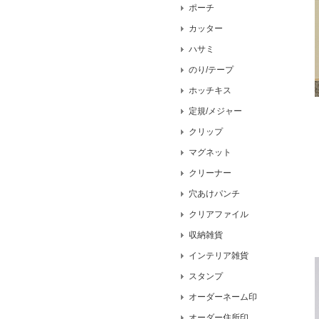
ポーチ
カッター
ハサミ
のり/テープ
ホッチキス
定規/メジャー
クリップ
マグネット
クリーナー
穴あけパンチ
クリアファイル
収納雑貨
インテリア雑貨
スタンプ
オーダーネーム印
オーダー住所印