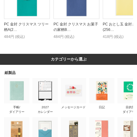
PC 金封 クリスマス ツリー
PC 金封 クリスマス お菓子
PC おとし玉 金封 
柄A(2…
の家柄B…
(256…
484円 (税込)
484円 (税込)
418円 (税込)
カテゴリーから選ぶ
紙製品
手帳/
2027
メッセージカード
日記
目的別
ダイアリー
カレンダー
ダイアリ