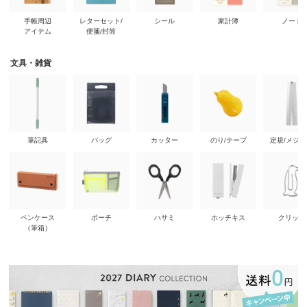
手帳周辺
レターセット/
シール
家計簿
ノート
アイテム
便箋/封筒
文具・雑貨
筆記具
バッグ
カッター
のり/テープ
定規/メジ
ペンケース
ポーチ
ハサミ
ホッチキス
クリップ
（筆箱）