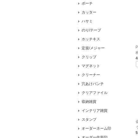
ポーチ
カッター
ハサミ
のり/テープ
ホッチキス
定規/メジャー
柄
クリップ
マグネット
クリーナー
穴あけパンチ
クリアファイル
収納雑貨
インテリア雑貨
スタンプ
う
オーダーネーム印
オーダー住所印