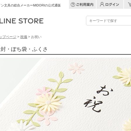
ン文具の総合メーカーMIDORIの公式通販
ップページ
>
祝儀
> お祝い
金封・ぽち袋・ふくさ