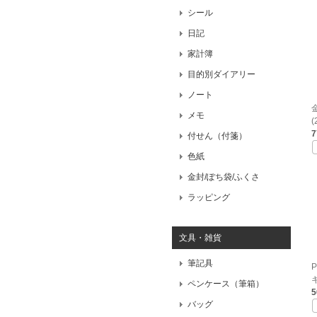
シール
日記
家計簿
目的別ダイアリー
ノート
メモ
(
付せん（付箋）
色紙
金封/ぽち袋/ふくさ
ラッピング
文具・雑貨
筆記具
キ
ペンケース（筆箱）
バッグ