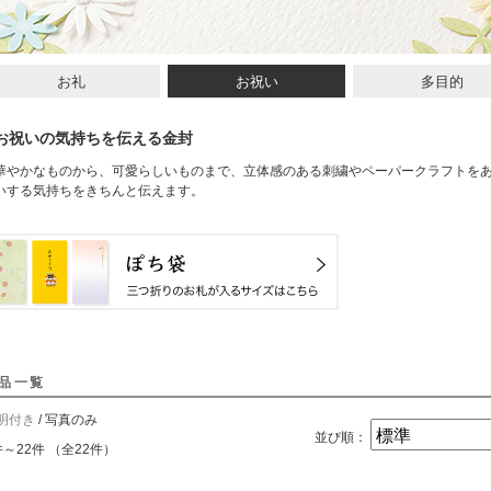
お礼
お祝い
多目的
お祝いの気持ちを伝える金封
華やかなものから、可愛らしいものまで、立体感のある刺繍やペーパークラフトを
いする気持ちをきちんと伝えます。
品一覧
明付き
/ 写真のみ
並び順：
件～22件 （全22件）