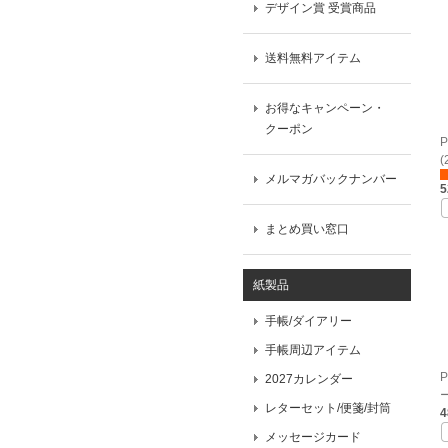
デザイン賞 受賞商品
送料無料アイテム
お得なキャンペーン・
クーポン
(
メルマガバックナンバー
まとめ買い窓口
紙製品
手帳/ダイアリー
手帳周辺アイテム
2027カレンダー
ー
レターセット/便箋/封筒
メッセージカード