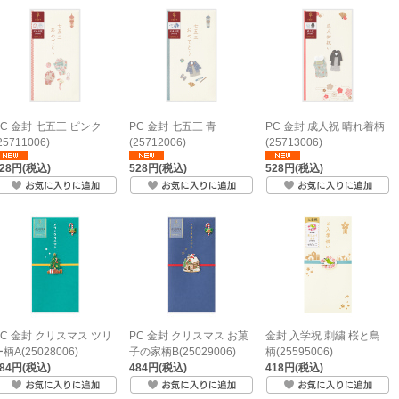
PC 金封 七五三 ピンク
PC 金封 七五三 青
PC 金封 成人祝 晴れ着柄
25711006)
(25712006)
(25713006)
528円(税込)
528円(税込)
528円(税込)
PC 金封 クリスマス ツリ
PC 金封 クリスマス お菓
金封 入学祝 刺繍 桜と鳥
柄A(25028006)
子の家柄B(25029006)
柄(25595006)
484円(税込)
484円(税込)
418円(税込)