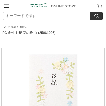
TOP
>
祝儀
>
お祝い
PC 金封 お祝 花の枠 白 (25061006)