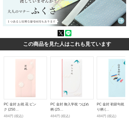
この商品を見た人はこれも見ています
PC 金封 お祝 花 ピン
PC 金封 御入学祝 つばめ
PC 金封 初節句祝 
ク (250…
柄 (25…
り柄 (…
484円 (税込)
484円 (税込)
484円 (税込)