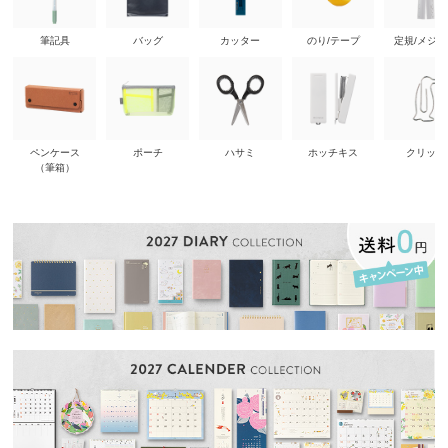
筆記具
バッグ
カッター
のり/テープ
定規/メジ
ペンケース
ポーチ
ハサミ
ホッチキス
クリップ
（筆箱）