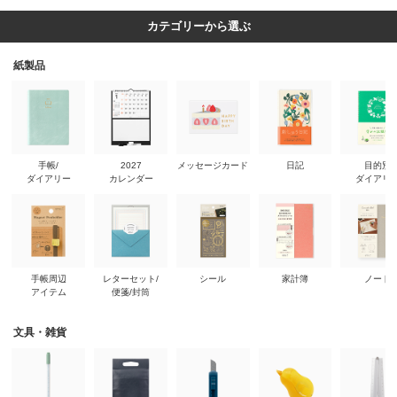
カテゴリーから選ぶ
紙製品
手帳/
2027
メッセージカード
日記
目的別
ダイアリー
カレンダー
ダイアリ
手帳周辺
レターセット/
シール
家計簿
ノート
アイテム
便箋/封筒
文具・雑貨