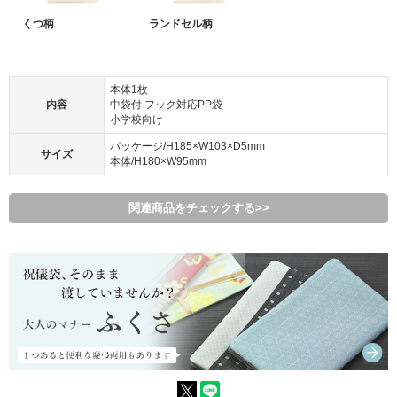
くつ柄
ランドセル柄
本体1枚
内容
中袋付 フック対応PP袋
小学校向け
パッケージ/H185×W103×D5mm
サイズ
本体/H180×W95mm
関連商品をチェックする>>