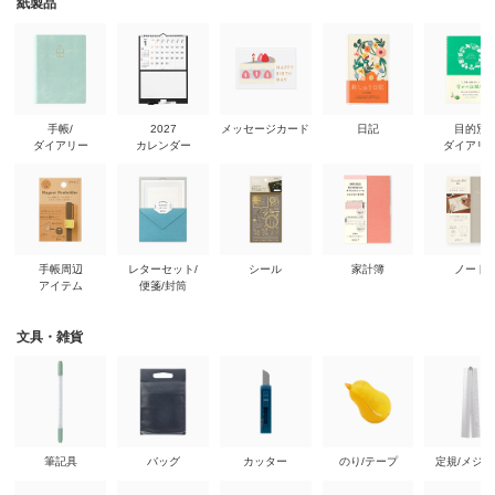
紙製品
手帳/
2027
メッセージカード
日記
目的別
ダイアリー
カレンダー
ダイアリ
手帳周辺
レターセット/
シール
家計簿
ノート
アイテム
便箋/封筒
文具・雑貨
筆記具
バッグ
カッター
のり/テープ
定規/メジ