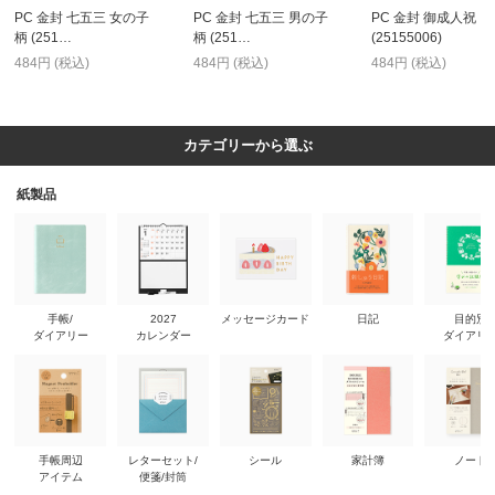
PC 金封 七五三 女の子
PC 金封 七五三 男の子
PC 金封 御成人祝
柄 (251…
柄 (251…
(25155006)
484円 (税込)
484円 (税込)
484円 (税込)
カテゴリーから選ぶ
紙製品
手帳/
2027
メッセージカード
日記
目的別
ダイアリー
カレンダー
ダイアリ
手帳周辺
レターセット/
シール
家計簿
ノート
アイテム
便箋/封筒