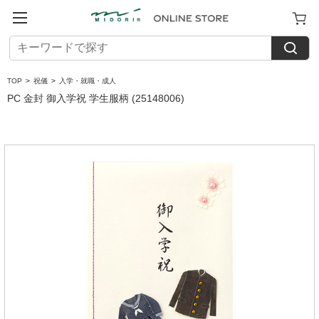
TOP
>
祝儀
>
入学・就職・成人
PC 金封 御入学祝 学生服柄 (25148006)