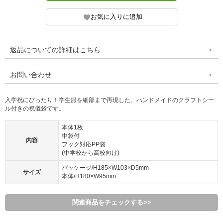
返品についての詳細はこちら
お問い合わせ
入学祝にぴったり！学生服を細部まで再現した、ハンドメイドのクラフトシー
ル付きの祝儀袋です。
本体1枚
中袋付
内容
フック対応PP袋
(中学校から高校向け)
パッケージ/H185×W103×D5mm
サイズ
本体/H180×W95mm
関連商品をチェックする>>