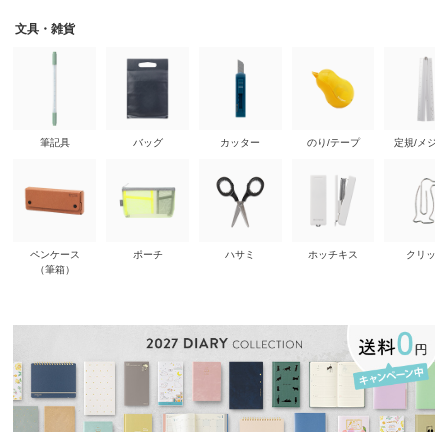
文具・雑貨
筆記具
バッグ
カッター
のり/テープ
定規/メジ
ペンケース
ポーチ
ハサミ
ホッチキス
クリップ
（筆箱）