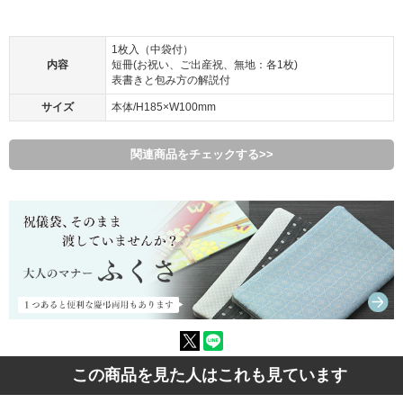
1枚入（中袋付）
内容
短冊(お祝い、ご出産祝、無地：各1枚)
表書きと包み方の解説付
サイズ
本体/H185×W100mm
関連商品をチェックする>>
この商品を見た人はこれも見ています