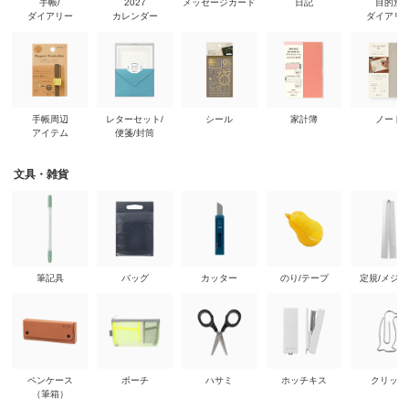
手帳/
2027
メッセージカード
日記
目的別
ダイアリー
カレンダー
ダイアリ
手帳周辺
レターセット/
シール
家計簿
ノート
アイテム
便箋/封筒
文具・雑貨
筆記具
バッグ
カッター
のり/テープ
定規/メジ
ペンケース
ポーチ
ハサミ
ホッチキス
クリップ
（筆箱）