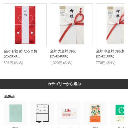
金封 お祝 茜 だるま柄
金封 大金封 お祝
金封 中金封 お祝柄
(252850…
(25424006)
(25421006)
506円 (税込)
1,320円 (税込)
770円 (税込)
カテゴリーから選ぶ
紙製品