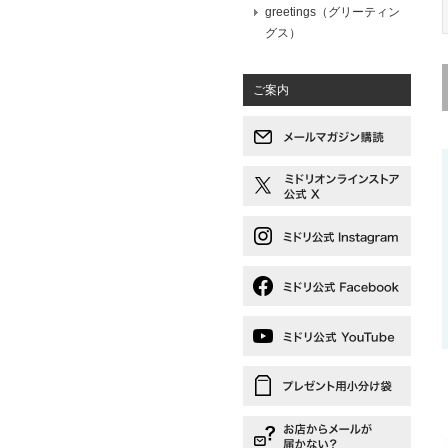
greetings（グリーティン
グス）
ご案内