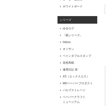
ホワイトボード
シリーズ
ゆるログ
「紙シリーズ」
hibino
オジサン
ペインタブルスタンプ
花色和紙
連用日記 扉
XS（エックスエス）
MDペーパープロダクト
パルプストレージ
ペーパークラフト
ミュージアム