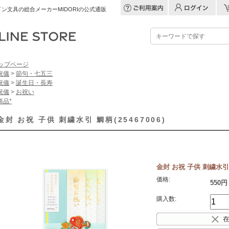
ン文具の総合メーカーMIDORIの公式通販
ップページ
祝儀
>
節句・七五三
祝儀
>
誕生日・長寿
祝儀
>
お祝い
商品*
金封 お祝 子供 刺繍水引 鯛柄(25467006)
金封 お祝 子供 刺繍水引 鯛
価格:
550円
購入数: