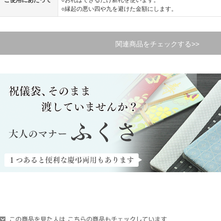
ご使用にあたって
○お札はできるだけ新札を使います。
○縁起の悪い四や九を避けた金額にします。
関連商品をチェックする>>