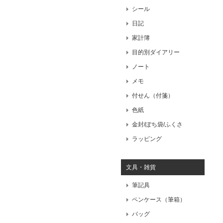
シール
日記
家計簿
目的別ダイアリー
ノート
メモ
付せん（付箋）
色紙
金封/ぽち袋/ふくさ
ラッピング
文具・雑貨
筆記具
ペンケース（筆箱）
バッグ