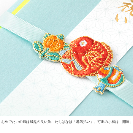
おめでたいの鯛は縁起の良い魚、たちばなは「邪気払い」、打出の小槌は「開運」