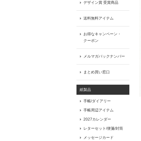
デザイン賞 受賞商品
送料無料アイテム
お得なキャンペーン・
クーポン
メルマガバックナンバー
まとめ買い窓口
紙製品
手帳/ダイアリー
手帳周辺アイテム
2027カレンダー
レターセット/便箋/封筒
メッセージカード