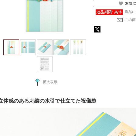
返品に
この商
拡大表示
立体感のある刺繍の水引で仕立てた祝儀袋