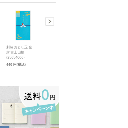
刺繍 おとし玉 金
封 富士山柄
(25654006)
440 円(税込)