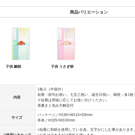
商品バリエーション
子供 鯛柄
子供 うさぎ柄
1枚入（中袋付）
短冊〔節句お祝い、七五三祝い、誕生日祝い、御祝：各1枚
内容
※短冊は用途に応じてお使い分けください。
表書きと包み方解説付
パッケージ／H190×W110×D6mm
サイズ
本体／H185×W100mm
○短冊に和紙を使用している為、文字がにじむ事があります