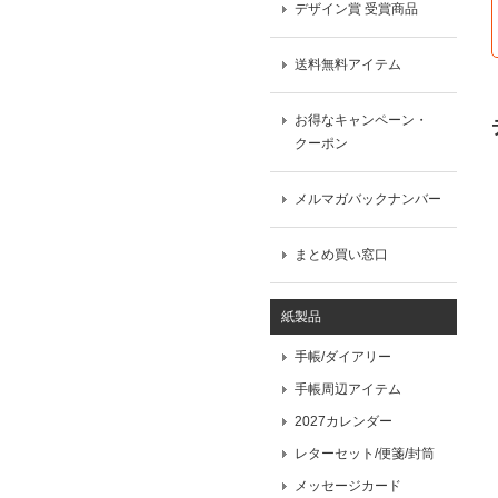
デザイン賞 受賞商品
送料無料アイテム
お得なキャンペーン・
クーポン
メルマガバックナンバー
まとめ買い窓口
紙製品
手帳/ダイアリー
手帳周辺アイテム
2027カレンダー
レターセット/便箋/封筒
メッセージカード