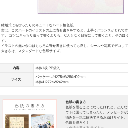
結婚式にもぴったりのキュートなハート柄色紙。
実は、このハートのイラストの上に寄せ書きをすると、上手くバランスがとれて寄
す。 コツはきっちり沿って書くよりも、なんとなく目安にして書くこと。そのほ
す。
イラストの無い余白はもちろん寄せ書きに使っても良し、シールや写真でデコして
大きさは、スタンダードな色紙サイズ。
内容
本体1枚 PP袋入
パッケージ/H275×W250×D2mm
サイズ
本体/H272×W242mm
色紙の書き方
色紙を贈ることになったけれど、どんな
ウトに困ってしまったり。メッセージが
悩みを一気に解決できるお助けサイト。
色紙を贈ろう！
・色紙の書き方 サイト≫