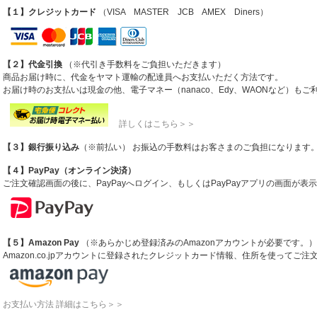
【１】クレジットカード
（VISA MASTER JCB AMEX Diners）
【２】代金引換
（※代引き手数料をご負担いただきます）
商品お届け時に、代金をヤマト運輸の配達員へお支払いただく方法です。
お届け時のお支払いは現金の他、電子マネー（nanaco、Edy、WAONなど）も
詳しくはこちら＞＞
【３】銀行振り込み
（※前払い） お振込の手数料はお客さまのご負担になります
【４】PayPay（オンライン決済）
ご注文確認画面の後に、PayPayへログイン、もしくはPayPayアプリの画面が
【５】Amazon Pay
（※あらかじめ登録済みのAmazonアカウントが必要です。）
Amazon.co.jpアカウントに登録されたクレジットカード情報、住所を使ってご
お支払い方法 詳細はこちら＞＞