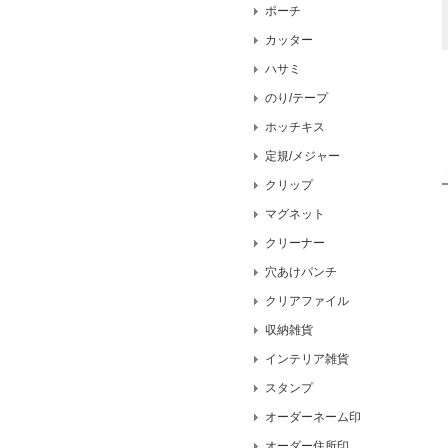
ポーチ
カッター
ハサミ
のり/テープ
ホッチキス
定規/メジャー
クリップ
マグネット
クリーナー
穴あけパンチ
クリアファイル
収納雑貨
インテリア雑貨
スタンプ
オーダーネーム印
オーダー住所印