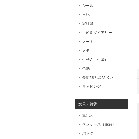
シール
日記
家計簿
目的別ダイアリー
ノート
メモ
付せん（付箋）
色紙
金封/ぽち袋/ふくさ
ラッピング
文具・雑貨
筆記具
ペンケース（筆箱）
バッグ