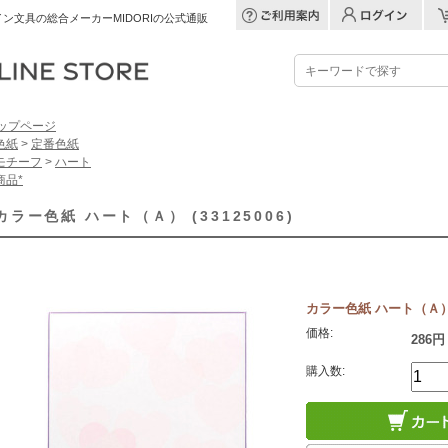
ン文具の総合メーカーMIDORIの公式通販
ップページ
色紙
>
定番色紙
モチーフ
>
ハート
商品*
カラー色紙 ハート（Ａ） (33125006)
カラー色紙 ハート（Ａ） (3
価格:
286円
購入数: