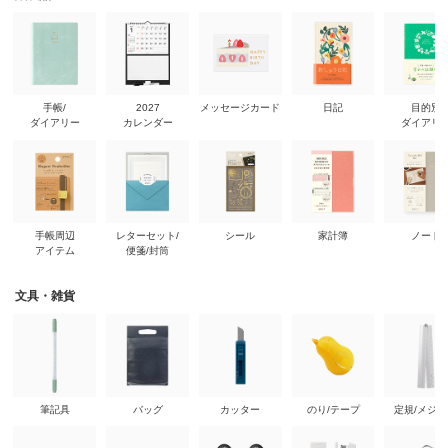
手帳/
2027
メッセージカード
日記
目的別
ダイアリー
カレンダー
ダイアリ
手帳周辺
レターセット/
シール
家計簿
ノート
アイテム
便箋/封筒
文具・雑貨
筆記具
バッグ
カッター
のり/テープ
定規/メジ