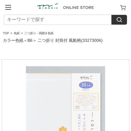
TOP
>
色紙
>
二つ折り・両開き色紙
カラー色紙＜B6＞ 二つ折り 封筒付 風船柄(33273006)