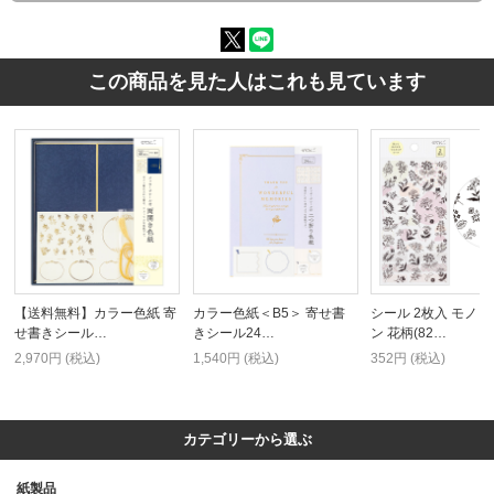
この商品を見た人はこれも見ています
【送料無料】カラー色紙 寄
カラー色紙＜B5＞ 寄せ書
シール 2枚入 モノト
せ書きシール…
きシール24…
ン 花柄(82…
2,970円 (税込)
1,540円 (税込)
352円 (税込)
カテゴリーから選ぶ
紙製品