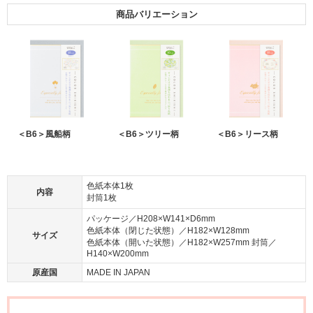
商品バリエーション
＜B6＞風船柄
＜B6＞ツリー柄
＜B6＞リース柄
色紙本体1枚
内容
封筒1枚
パッケージ／H208×W141×D6mm
色紙本体（閉じた状態）／H182×W128mm
サイズ
色紙本体（開いた状態）／H182×W257mm 封筒／
H140×W200mm
原産国
MADE IN JAPAN