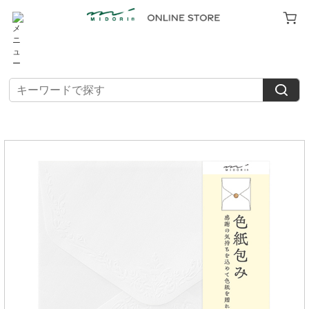
TOP
>
色紙
>
色紙包み
カラー色紙包み 白A(33290006)