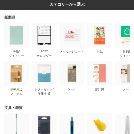
カテゴリーから選ぶ
紙製品
手帳/
2027
メッセージカード
日記
目的別
ダイアリー
カレンダー
ダイアリ
手帳周辺
レターセット/
シール
家計簿
ノート
アイテム
便箋/封筒
文具・雑貨