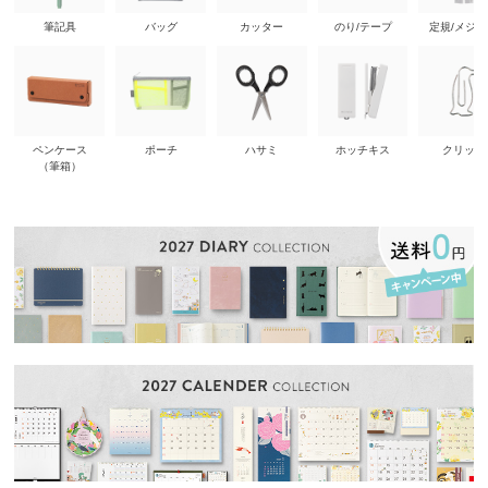
筆記具
バッグ
カッター
のり/テープ
定規/メジ
ペンケース
ポーチ
ハサミ
ホッチキス
クリップ
（筆箱）