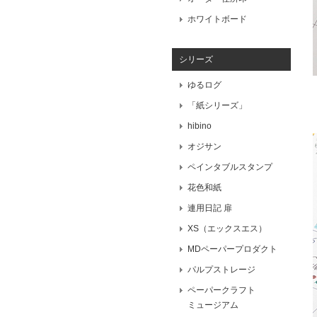
ホワイトボード
シリーズ
ゆるログ
「紙シリーズ」
hibino
オジサン
ペインタブルスタンプ
花色和紙
連用日記 扉
XS（エックスエス）
MDペーパープロダクト
パルプストレージ
ペーパークラフト
ミュージアム