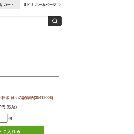
印 日々の記録柄(35419006)
60円 (税込)
個