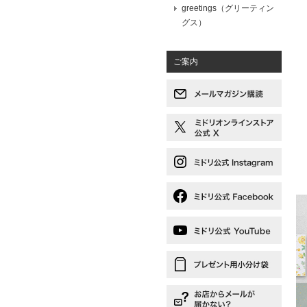
greetings（グリーティン
グス）
ご案内