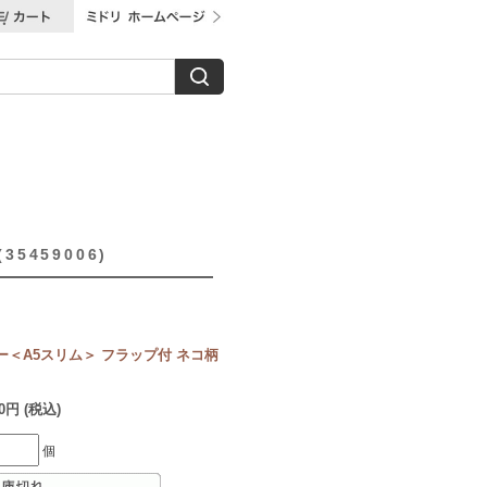
459006)
＜A5スリム＞ フラップ付 ネコ柄
0円 (税込)
個