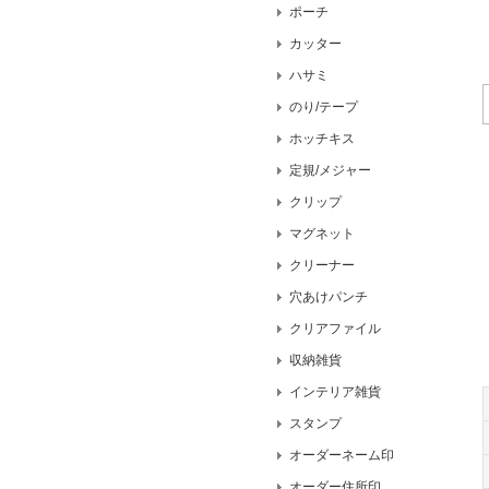
ポーチ
カッター
ハサミ
のり/テープ
ホッチキス
定規/メジャー
クリップ
マグネット
クリーナー
穴あけパンチ
クリアファイル
収納雑貨
インテリア雑貨
スタンプ
オーダーネーム印
オーダー住所印