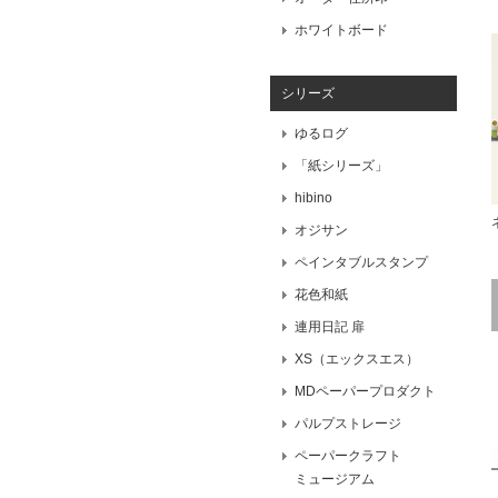
ホワイトボード
シリーズ
ゆるログ
「紙シリーズ」
hibino
オジサン
ペインタブルスタンプ
花色和紙
連用日記 扉
XS（エックスエス）
MDペーパープロダクト
パルプストレージ
ペーパークラフト
ミュージアム