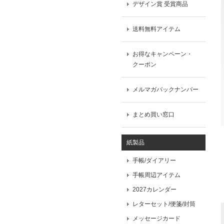
デザイン賞 受賞商品
送料無料アイテム
お得なキャンペーン・
クーポン
メルマガバックナンバー
まとめ買い窓口
紙製品
手帳/ダイアリー
手帳周辺アイテム
2027カレンダー
レターセット/便箋/封筒
メッセージカード