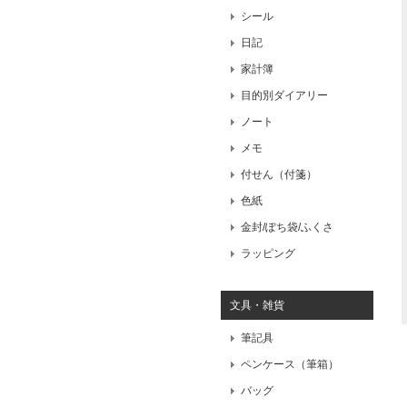
シール
日記
家計簿
目的別ダイアリー
ノート
メモ
付せん（付箋）
色紙
金封/ぽち袋/ふくさ
ラッピング
文具・雑貨
筆記具
ペンケース（筆箱）
バッグ