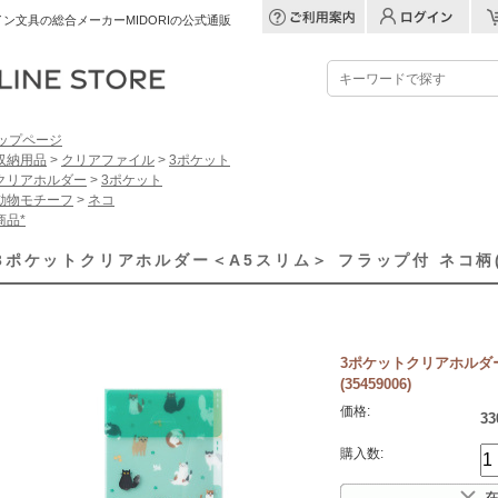
ン文具の総合メーカーMIDORIの公式通販
ップページ
収納用品
>
クリアファイル
>
3ポケット
クリアホルダー
>
3ポケット
動物モチーフ
>
ネコ
商品*
3ポケットクリアホルダー＜A5スリム＞ フラップ付 ネコ柄(35
3ポケットクリアホルダー
(35459006)
価格:
33
購入数: