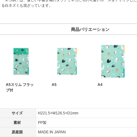
「ネコ柄」は、優しい手書き風のタッチでネコたちの可愛いポーズをデザインした
る白ネズミも混ざっています。
商品バリエーション
A5スリム フラッ
A5
A4
プ付
サイズ
H221.5×W126.5×D1mm
素材
PP製
原産国
MADE IN JAPAN