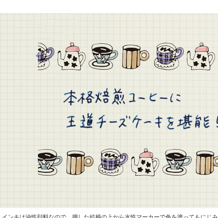
インキは油性顔料なので、押した絵柄の上から水性マーカーで色を塗ってもにじみ