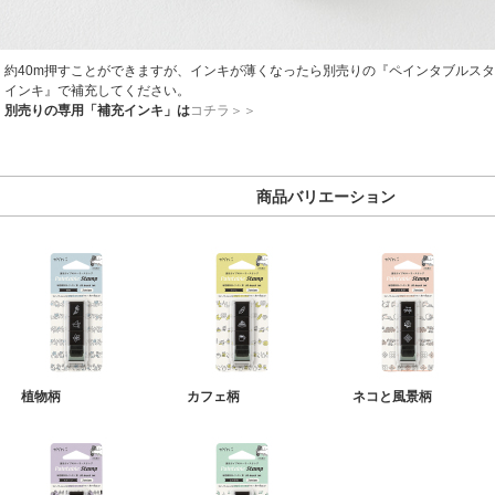
約40m押すことができますが、インキが薄くなったら別売りの『ペインタブルスタ
インキ』で補充してください。
別売りの専用「補充インキ」は
コチラ＞＞
商品バリエーション
植物柄
カフェ柄
ネコと風景柄