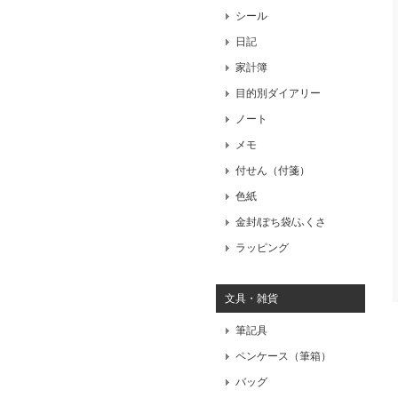
シール
日記
家計簿
目的別ダイアリー
ノート
メモ
付せん（付箋）
色紙
金封/ぽち袋/ふくさ
ラッピング
文具・雑貨
筆記具
ペンケース（筆箱）
バッグ