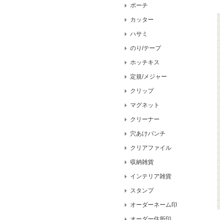
ポーチ
カッター
ハサミ
のり/テープ
ホッチキス
定規/メジャー
クリップ
マグネット
クリーナー
穴あけパンチ
クリアファイル
収納雑貨
インテリア雑貨
スタンプ
オーダーネーム印
オーダー住所印