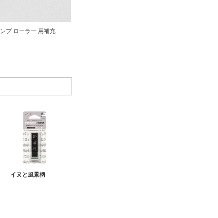
ンプ ローラー 用補充
イヌと風景柄