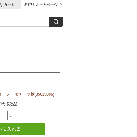
ラー モチーフ柄(35629006)
60円 (税込)
個