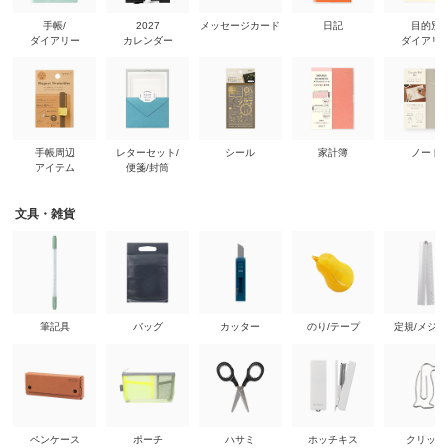
手帳/
2027
メッセージカード
日記
目的別
ダイアリー
カレンダー
ダイアリ
手帳周辺
レターセット/
シール
家計簿
ノート
アイテム
便箋/封筒
文具・雑貨
筆記具
バッグ
カッター
のり/テープ
定規/メジ
ペンケース
ポーチ
ハサミ
ホッチキス
クリップ