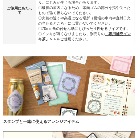
り、にじみが生じる場合があります。
〇破損の原因になるため、印面ゴムの部分を指や尖った
ご使用にあたっ
て
もので強く擦らないでください。
〇火気の近くや高温になる場所（夏場の車内や直射日光
の当たるところ）には置かないでください。
〇70mm角の付せん紙にもぴったり押せるサイズです。
〇インキが薄くなりましたら、別売りの
「専用補充イン
キ茶」＞＞
をご使用ください。
スタンプと一緒に使えるアレンジアイテム