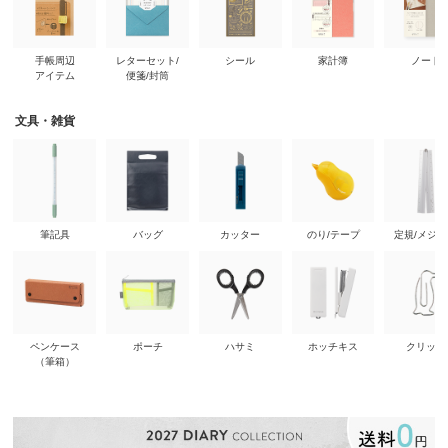
手帳周辺
レターセット/
シール
家計簿
ノート
アイテム
便箋/封筒
文具・雑貨
筆記具
バッグ
カッター
のり/テープ
定規/メジ
ペンケース
ポーチ
ハサミ
ホッチキス
クリップ
（筆箱）