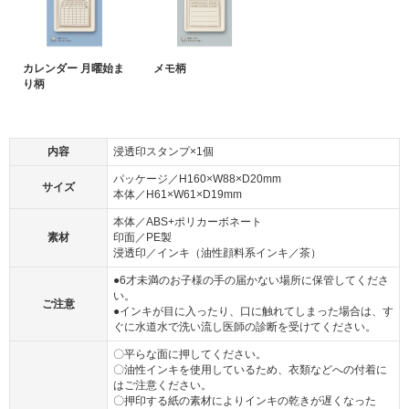
カレンダー 月曜始ま
メモ柄
り柄
内容
浸透印スタンプ×1個
パッケージ／H160×W88×D20mm
サイズ
本体／H61×W61×D19mm
本体／ABS+ポリカーボネート
素材
印面／PE製
浸透印／インキ（油性顔料系インキ／茶）
●6才未満のお子様の手の届かない場所に保管してくださ
い。
ご注意
●インキが目に入ったり、口に触れてしまった場合は、す
ぐに水道水で洗い流し医師の診断を受けてください。
〇平らな面に押してください。
〇油性インキを使用しているため、衣類などへの付着に
はご注意ください。
〇押印する紙の素材によりインキの乾きが遅くなった