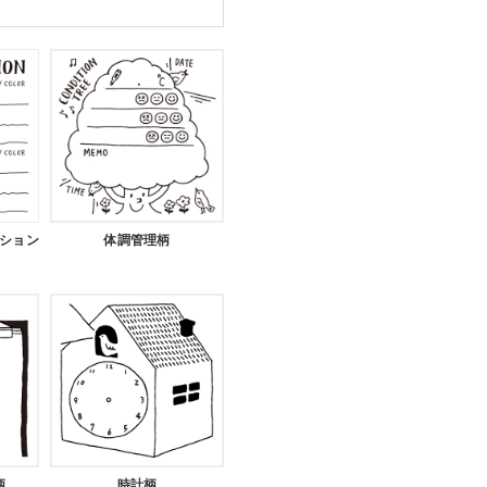
ション
体調管理柄
柄
時計柄