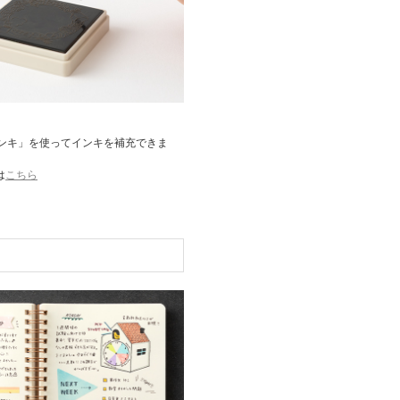
ンキ」を使ってインキを補充できま
は
こちら