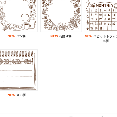
NEW
パン柄
NEW
花飾り柄
NEW
ハビットトラッ
コ柄
NEW
メモ柄