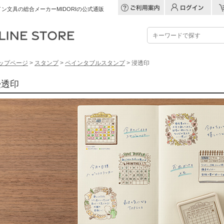
ン文具の総合メーカーMIDORIの公式通販
ップページ
>
スタンプ
>
ペインタブルスタンプ
> 浸透印
浸透印