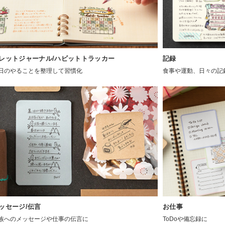
レットジャーナル/ハビットトラッカー
記録
日のやることを整理して習慣化
食事や運動、日々の記
ッセージ/伝言
お仕事
族へのメッセージや仕事の伝言に
ToDoや備忘録に