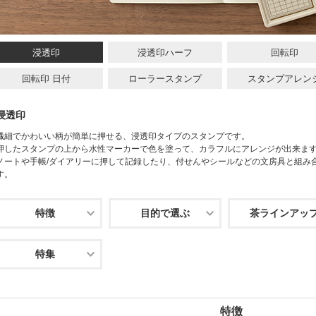
浸透印
浸透印ハーフ
回転印
回転印 日付
ローラースタンプ
スタンプアレン
浸透印
繊細でかわいい柄が簡単に押せる、浸透印タイプのスタンプです。
押したスタンプの上から水性マーカーで色を塗って、カラフルにアレンジが出来ま
ノートや手帳/ダイアリーに押して記録したり、付せんやシールなどの文房具と組み
す。
特徴
目的で選ぶ
茶ラインアッ
特集
特徴