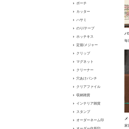
ポーチ
カッター
ハサミ
のり/テープ
バ
ホッチキス
毎
定規/メジャー
クリップ
マグネット
クリーナー
穴あけパンチ
クリアファイル
収納雑貨
インテリア雑貨
スタンプ
メ
オーダーネーム印
家
オーダー住所印