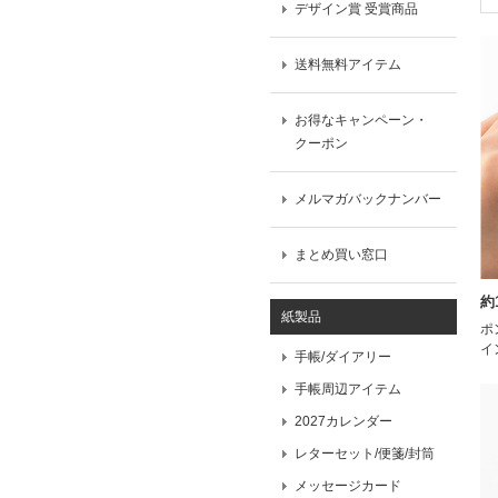
デザイン賞 受賞商品
送料無料アイテム
お得なキャンペーン・
クーポン
メルマガバックナンバー
まとめ買い窓口
約
紙製品
ポ
イ
手帳/ダイアリー
手帳周辺アイテム
2027カレンダー
レターセット/便箋/封筒
メッセージカード