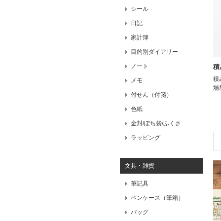
シール
日記
家計簿
目的別ダイアリー
ノート
積
積
メモ
場
付せん（付箋）
色紙
金封/ぽち袋/ふくさ
ラッピング
文具・雑貨
筆記具
ペンケース（筆箱）
バッグ