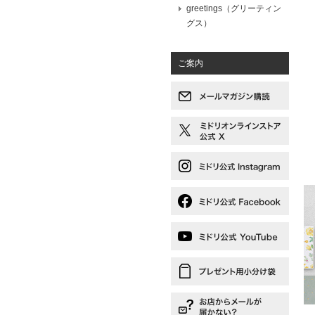
greetings（グリーティン
グス）
ご案内