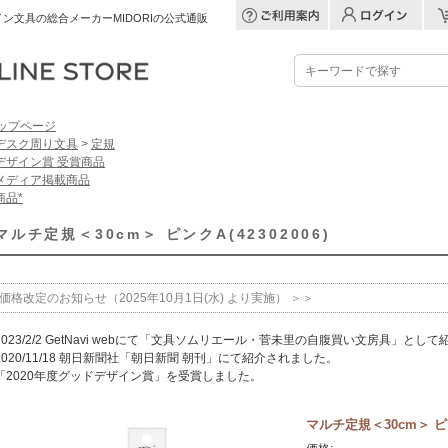
ン文具の総合メーカーMIDORIの公式通販
ップページ
デスク周り文具
>
定規
デザイン賞 受賞商品
メディア掲載商品
商品*
マルチ定規＜30cm＞ ピンクA(42302006)
価格改定のお知らせ（2025年10月1日(水) より実施） ＞＞
2023/2/2 GetNavi webにて「文具ソムリエール・菅未里の自腹買い文房具」とし
2020/11/18 朝日新聞社「朝日新聞 朝刊」にて紹介されました。
「2020年度グッドデザイン賞」を受賞しました。
マルチ定規＜30cm＞ ピンク