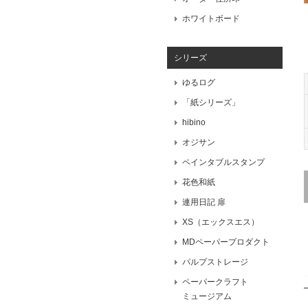
ホワイトボード
シリーズ
ゆるログ
「紙シリーズ」
hibino
オジサン
ペインタブルスタンプ
花色和紙
連用日記 扉
XS（エックスエス）
MDペーパープロダクト
パルプストレージ
ペーパークラフト
ミュージアム