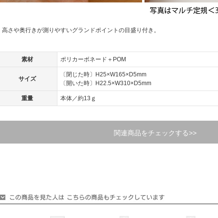
高さや奥行きが測りやすいグランドポイントの目盛り付き。
素材
ポリカーボネード＋POM
〔閉じた時〕H25×W165×D5mm
サイズ
〔開いた時〕H22.5×W310×D5mm
重量
本体／約13ｇ
関連商品をチェックする>>