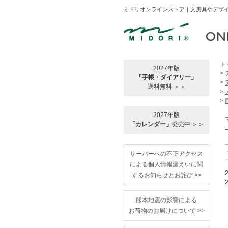
ミドリオンラインストア｜文房具やデザイ
ト
2027年版
>
「手帳・ダイアリー」
>
送料無料 ＞＞
>
>
2027年版
「カレンダー」
発売中 ＞＞
サーバーへの不正アクセス
による個人情報漏えいに関
するお知らせとお詫び >>
熊本地震の影響による
お荷物のお届けについて >>