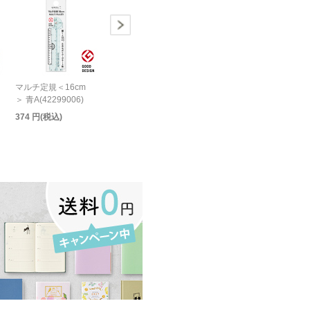
マルチ定規＜16cm
＞ 青A(42299006)
374 円(税込)