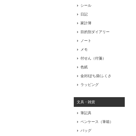
シール
日記
家計簿
目的別ダイアリー
ノート
メモ
付せん（付箋）
色紙
金封/ぽち袋/ふくさ
ラッピング
文具・雑貨
筆記具
ペンケース（筆箱）
バッグ