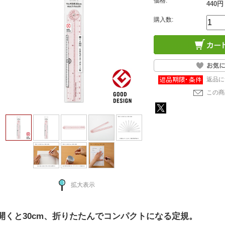
価格:
440円
購入数:
返品に
この商
拡大表示
開くと30cm、折りたたんでコンパクトになる定規。