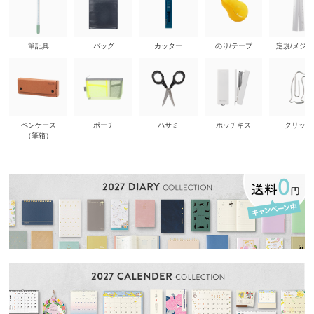
筆記具
バッグ
カッター
のり/テープ
定規/メジ
ペンケース
ポーチ
ハサミ
ホッチキス
クリップ
（筆箱）