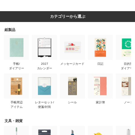
カテゴリーから選ぶ
紙製品
手帳/
2027
メッセージカード
日記
目的別
ダイアリー
カレンダー
ダイアリ
手帳周辺
レターセット/
シール
家計簿
ノート
アイテム
便箋/封筒
文具・雑貨