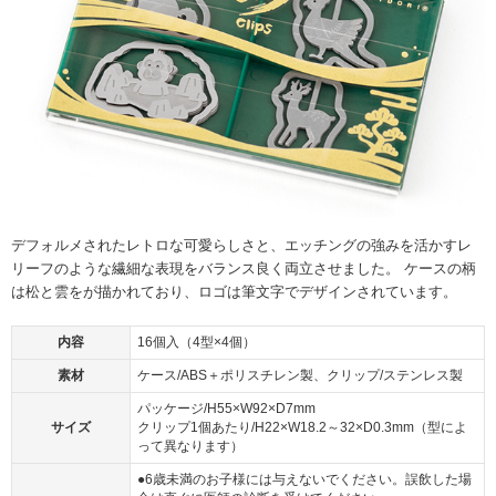
デフォルメされたレトロな可愛らしさと、エッチングの強みを活かすレ
リーフのような繊細な表現をバランス良く両立させました。 ケースの柄
は松と雲をが描かれており、ロゴは筆文字でデザインされています。
内容
16個入（4型×4個）
素材
ケース/ABS＋ポリスチレン製、クリップ/ステンレス製
パッケージ/H55×W92×D7mm
サイズ
クリップ1個あたり/H22×W18.2～32×D0.3mm（型によ
って異なります）
●6歳未満のお子様には与えないでください。誤飲した場