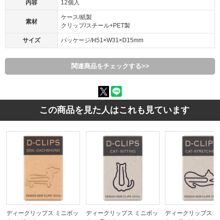
内容
12個入
ケース/紙製
素材
クリップ/スチール+PET製
サイズ
パッケージ/H51×W31×D15mm
関連商品をチェックする>>
この商品を見た人はこれも見ています
ディークリップス ミニボッ
ディークリップス ミニボッ
ディークリップス 