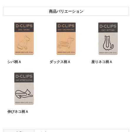
商品バリエーション
シバ柄Ａ
ダックス柄Ａ
座りネコ柄Ａ
伸びネコ柄Ａ