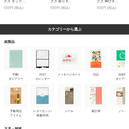
クス ダック…
クス 座りネ…
クス 伸びネ…
550円 (税込)
550円 (税込)
550円 (税込)
カテゴリーから選ぶ
紙製品
手帳/
2027
メッセージカード
日記
目的別
ダイアリー
カレンダー
ダイアリ
手帳周辺
レターセット/
シール
家計簿
ノート
アイテム
便箋/封筒
文具・雑貨