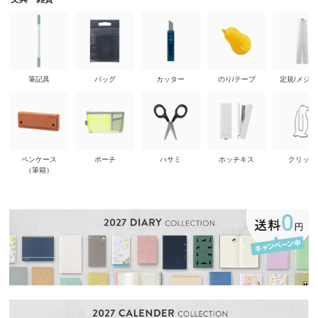
筆記具
バッグ
カッター
のり/テープ
定規/メジ
ペンケース
ポーチ
ハサミ
ホッチキス
クリップ
（筆箱）