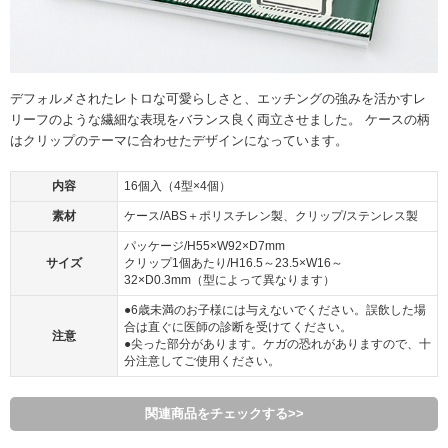
デフォルメされたレトロな可愛らしさと、エッチングの強みを活かすレ
リーフのような繊細な表現をバランス良く両立させました。 ケースの柄
はクリップのテーマに合わせたデザインになっています。
内容
16個入（4型×4個）
素材
ケース/ABS＋ポリスチレン製、クリップ/ステンレス製
パッケージ/H55×W92×D7mm
サイズ
クリップ1個あたり/H16.5～23.5×W16～
32×D0.3mm（型によって異なります）
●6歳未満のお子様には与えないでください。誤飲した場
合は直ぐに医師の診断を受けてください。
注意
●尖った部分があります。ケガの恐れがありますので、十
分注意してご使用ください。
関連商品をチェックする>>