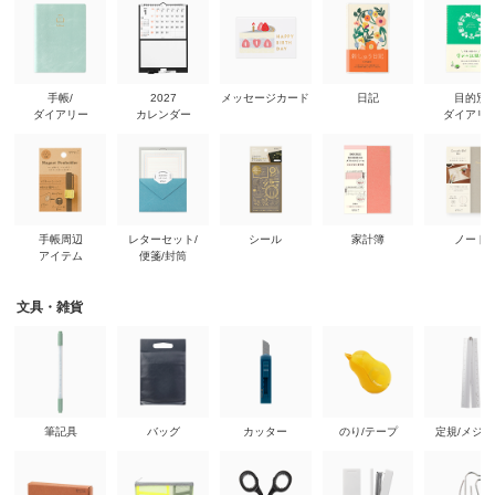
手帳/
2027
メッセージカード
日記
目的別
ダイアリー
カレンダー
ダイアリ
手帳周辺
レターセット/
シール
家計簿
ノート
アイテム
便箋/封筒
文具・雑貨
筆記具
バッグ
カッター
のり/テープ
定規/メジ