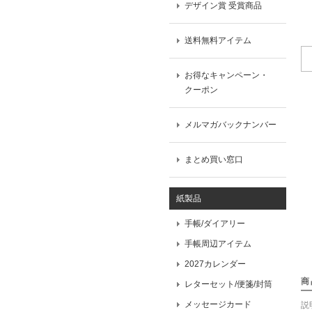
デザイン賞 受賞商品
送料無料アイテム
お得なキャンペーン・
クーポン
メルマガバックナンバー
まとめ買い窓口
紙製品
手帳/ダイアリー
手帳周辺アイテム
2027カレンダー
商
レターセット/便箋/封筒
メッセージカード
説