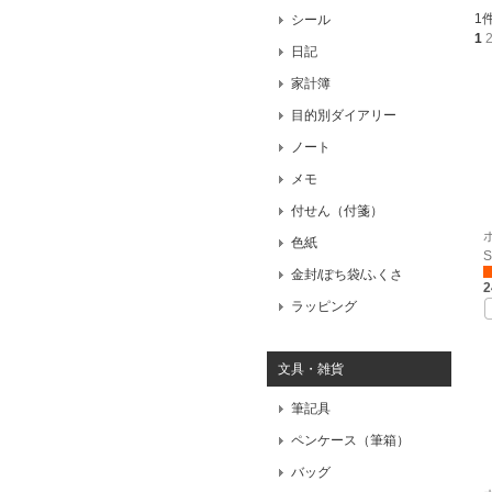
1
シール
1
日記
家計簿
目的別ダイアリー
ノート
メモ
付せん（付箋）
色紙
S
金封/ぽち袋/ふくさ
ラッピング
文具・雑貨
筆記具
ペンケース（筆箱）
バッグ