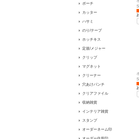
ポーチ
S
カッター
ハサミ
のり/テープ
ホッチキス
定規/メジャー
クリップ
マグネット
クリーナー
S
穴あけパンチ
クリアファイル
収納雑貨
インテリア雑貨
スタンプ
オーダーネーム印
オーダー住所印