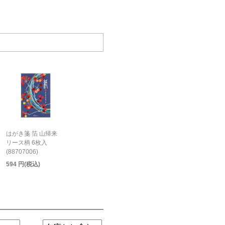
はがき箋 箔 山帰来
リース柄 6枚入
(88707006)
594 円(税込)