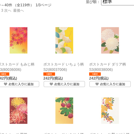
並び順：
件～40件 （全119件） 1/3ページ
2
3
次へ
最後へ
ポストカード もみじ柄
ポストカード いちょう柄
ポストカード ダリア柄
3(80036006)
S2(80037006)
S3(80038006)
242円(税込)
242円(税込)
242円(税込)