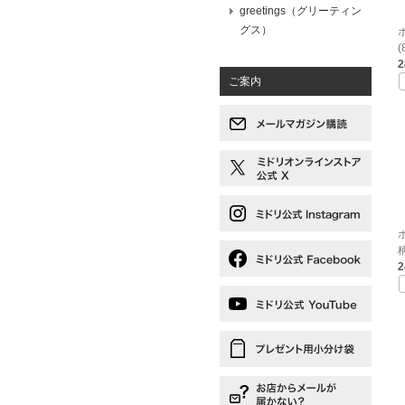
greetings（グリーティン
グス）
(
ご案内
柄