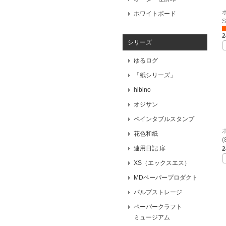
ホワイトボード
S
シリーズ
ゆるログ
「紙シリーズ」
hibino
オジサン
ペインタブルスタンプ
花色和紙
(
連用日記 扉
XS（エックスエス）
MDペーパープロダクト
パルプストレージ
ペーパークラフト
ミュージアム