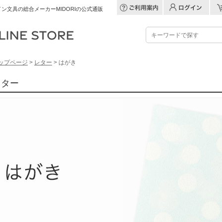
ン文具の総合メーカーMIDORIの公式通販
ップページ
>
レター
> はがき
レター