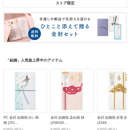
ストア限定
「結婚」人気急上昇中のアイテム
PC 金封 結婚祝 白い鳥
金封 結婚祝 染め紙 桜
金封 結婚祝 折形 細折
柄 (251…
(256030…
(2549…
638円 (税込)
638円 (税込)
638円 (税込)