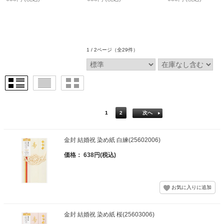
1 / 2ページ
（全29件）
1
2
次へ
金封 結婚祝 染め紙 白練(25602006)
価格： 638円(税込)
金封 結婚祝 染め紙 桜(25603006)