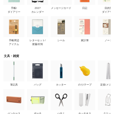
手帳/
2027
メッセージカード
日記
目的別
ダイアリー
カレンダー
ダイアリ
手帳周辺
レターセット/
シール
家計簿
ノート
アイテム
便箋/封筒
文具・雑貨
筆記具
バッグ
カッター
のり/テープ
定規/メジ
ペンケース
ポーチ
ハサミ
ホッチキス
クリップ