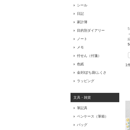
シール
日記
家計簿
目的別ダイアリー
ノート
緑
メモ
付せん（付箋）
色紙
1
金封/ぽち袋/ふくさ
ラッピング
文具・雑貨
筆記具
ペンケース（筆箱）
バッグ