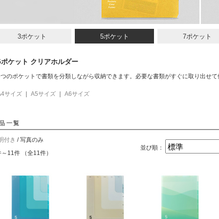
3ポケット
5ポケット
7ポケット
5ポケット クリアホルダー
5つのポケットで書類を分類しながら収納できます。必要な書類がすぐに取り出せて
A4サイズ
｜
A5サイズ
｜
A6サイズ
品一覧
明付き
/ 写真のみ
並び順：
件～11件 （全11件）