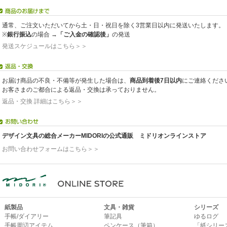
通常、ご注文いただいてから土・日・祝日を除く3営業日以内に発送いたします。
※
銀行振込
の場合 →
「ご入金の確認後」
の発送
発送スケジュールはこちら＞＞
お届け商品の不良・不備等が発生した場合は、
商品到着後7日以内
にご連絡くださ
お客さまのご都合による返品・交換は承っておりません。
返品・交換 詳細はこちら＞＞
デザイン文具の総合メーカーMIDORIの公式通販 ミドリオンラインストア
お問い合わせフォームはこちら＞＞
紙製品
文具・雑貨
シリーズ
手帳/ダイアリー
筆記具
ゆるログ
手帳周辺アイテム
ペンケース（筆箱）
「紙シリー