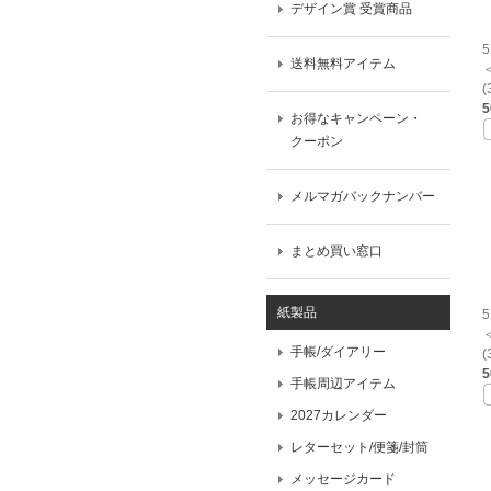
デザイン賞 受賞商品
送料無料アイテム
(
お得なキャンペーン・
クーポン
メルマガバックナンバー
まとめ買い窓口
紙製品
手帳/ダイアリー
(
手帳周辺アイテム
2027カレンダー
レターセット/便箋/封筒
メッセージカード