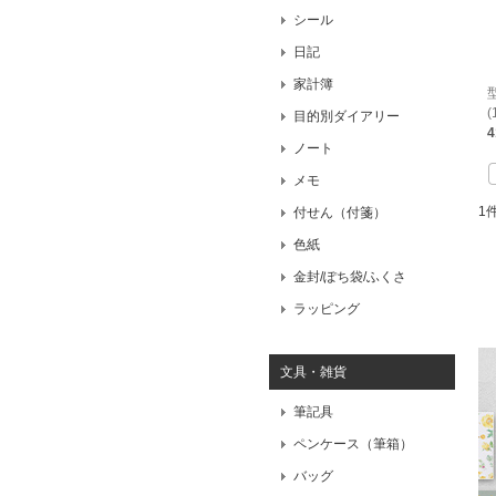
シール
日記
家計簿
(
目的別ダイアリー
ノート
メモ
1
付せん（付箋）
色紙
金封/ぽち袋/ふくさ
ラッピング
文具・雑貨
筆記具
ペンケース（筆箱）
バッグ