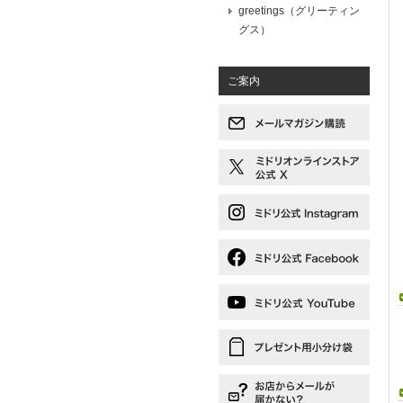
greetings（グリーティン
グス）
ご案内