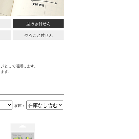
型抜き付せん
やること付せん
ージとして活躍します。
けます。
在庫：