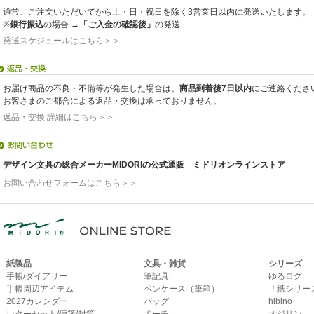
通常、ご注文いただいてから土・日・祝日を除く3営業日以内に発送いたします。
※
銀行振込
の場合 →
「ご入金の確認後」
の発送
発送スケジュールはこちら＞＞
お届け商品の不良・不備等が発生した場合は、
商品到着後7日以内
にご連絡くださ
お客さまのご都合による返品・交換は承っておりません。
返品・交換 詳細はこちら＞＞
デザイン文具の総合メーカーMIDORIの公式通販 ミドリオンラインストア
お問い合わせフォームはこちら＞＞
紙製品
文具・雑貨
シリーズ
手帳/ダイアリー
筆記具
ゆるログ
手帳周辺アイテム
ペンケース（筆箱）
「紙シリー
2027カレンダー
バッグ
hibino
レターセット/便箋/封筒
ポーチ
オジサン