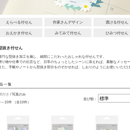
えらべる付せん
作家さんデザイン
透ける付せん
おえかき付せん
みてみて付せん
ひみつ付せん
型抜き付せん
精巧な型抜き加工を施し、細部にこだわったおしゃれな付せんです。
贈り物や仕事での伝言など、日常のちょっとしたシーンに添えれば、素敵なメッセ
また、手帳やノートから型抜き部分をのぞかせれば、しおりのようにお使いいただ
品一覧
明付き
/ 写真のみ
並び順：
件～10件 （全10件）