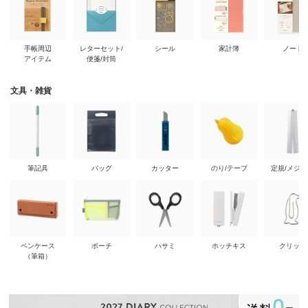
手帳周辺
レターセット/
シール
家計簿
ノート
アイテム
便箋/封筒
文具・雑貨
筆記具
バッグ
カッター
のり/テープ
定規/メジ
ペンケース
ポーチ
ハサミ
ホッチキス
クリップ
（筆箱）