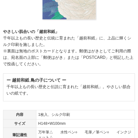
やさしい肌合いの「越前和紙」
千年以上もの長い歴史と伝統に育まれた「越前和紙」に、上品に輝くシ
ルク印刷を施しました。
※裏面は無地のポストカードとなります。郵便はがきとしてご利用の際
は、宛名面の上部に「郵便はがき」または「POSTCARD」と明記した上
で投函してください。
ー 越前和紙 鳥の子について ー
千年以上もの長い歴史と伝説に育まれた「越前和紙」。やさしい肌合
いの紙です。
内容
1枚入、シルク印刷
サイズ
H148×W100mm
万年筆△ 水性ペン○ 毛筆／筆ペン○ インクジ
筆記適性
ェット△